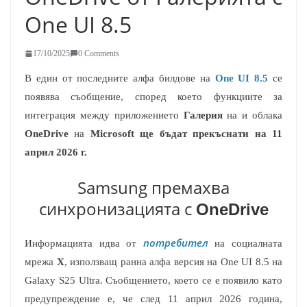
One UI 8.5
17/10/2025
0 Comments
В един от последните алфа билдове на
One UI 8.5
се
появява съобщение, според което функциите за
интеграция между приложението
Галерия
на и облака
OneDrive
на
Microsoft ще бъдат прекъснати на 11
април 2026 г.
Samsung премахва
синхронизацията с
OneDrive
потребител
Информацията идва от
на социалната
мрежа
X
, използващ ранна алфа версия на One UI 8.5 на
Galaxy S25 Ultra. Съобщението, което се е появило като
предупреждение е, че след 11 април 2026 година,