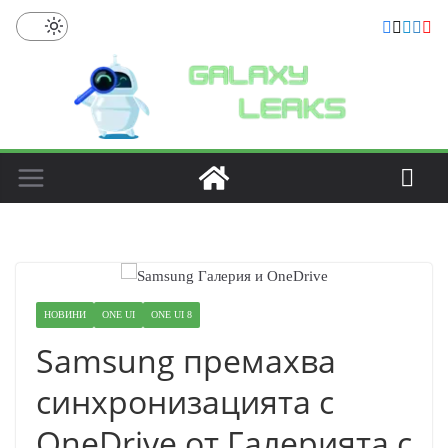
Skip
to
content
НОВИНИ
ONE UI
ONE UI 8
Samsung премахва
синхронизацията с
OneDrive от Галерията с