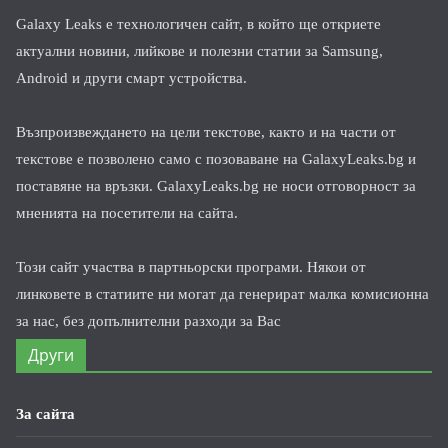
Galaxy Leaks е технологичен сайт, в който ще откриете
актуални новини, лийкове и полезни статии за Samsung,
Android и други смарт устройства.
Възпроизвеждането на цели текстове, както и на части от
текстове е позволено само с позоваване на GalaxyLeaks.bg и
поставяне на връзки. GalaxyLeaks.bg не носи отговорност за
мненията на посетители на сайта.
Този сайт участва в партньорски програми. Някои от
линковете в статиите ни могат да генерират малка комисионна
за нас, без допълнителни разходи за Вас
Други
За сайта