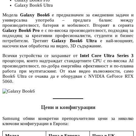
Galaxy Book6 Ultra
Модела
Galaxy Book6
е предназначен за ежедневни задачи и
универсална употреба – предлага баланс между
производителност, батерия и мобилност. Вторият в серията
Galaxy Book6 Pro
е с по-висока производителност, подходящ за
подходящ за креативни професионалисти, студенти и бизнес
потребители. Третият
Galaxy Book6 Ultra
е най-мощният,
насочен към обработка на видео, 3D съдържание.
Всички устройства се захранват от
Intel Core Ultra Series 3
процесори, които надграждат стандартните CPU с по-висока AI
производителност, по-добра енергийна ефективност и по-плавна
работа при мултитаскинг. От към видео възможности, само
Book6 Ultra се очаква да е оборудван с NVIDIA GeForce RTX
5060.
Цени и конфигурации
Samsung обяви конкретни препоръчителни цени за няколко
ключови конфигурации в Европа:
Модел
Цена в Европа
Цена в UK