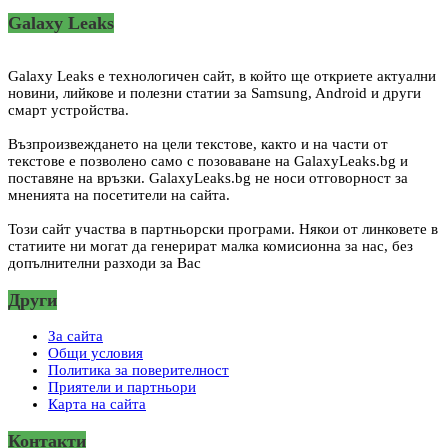
Galaxy Leaks
Galaxy Leaks е технологичен сайт, в който ще откриете актуални
новини, лийкове и полезни статии за Samsung, Android и други
смарт устройства.
Възпроизвеждането на цели текстове, както и на части от
текстове е позволено само с позоваване на GalaxyLeaks.bg и
поставяне на връзки. GalaxyLeaks.bg не носи отговорност за
мненията на посетители на сайта.
Този сайт участва в партньорски програми. Някои от линковете в
статиите ни могат да генерират малка комисионна за нас, без
допълнителни разходи за Вас
Други
За сайта
Общи условия
Политика за поверителност
Приятели и партньори
Карта на сайта
Контакти