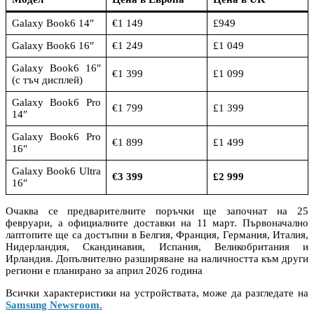
Galaxy Book6 14″
€1 149
£949
Galaxy Book6 16″
€1 249
£1 049
Galaxy Book6 16″
€1 399
£1 099
(с тъч дисплей)
Galaxy Book6 Pro
€1 799
£1 399
14″
Galaxy Book6 Pro
€1 899
£1 499
16″
Galaxy Book6 Ultra
€3 399
£2 999
16″
Очаква се предварителните поръчки ще започнат на 25
февруари, а официалните доставки на 11 март. Първоначално
лаптопите ще са достъпни в Белгия, Франция, Германия, Италия,
Нидерландия, Скандинавия, Испания, Великобритания и
Ирландия. Допълнително разширяване на наличността към други
региони е планирано за април 2026 година
Всички характеристики на устройствата, може да разгледате на
Samsung Newsroom.