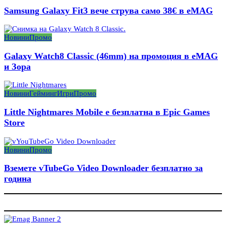
Samsung Galaxy Fit3 вече струва само 38€ в eMAG
Новини
Промо
Galaxy Watch8 Classic (46mm) на промоция в eMAG
и Зора
Новини
Гейминг
Игри
Промо
Little Nightmares Mobile е безплатна в Epic Games
Store
Новини
Промо
Вземете vTubeGo Video Downloader безплатно за
година