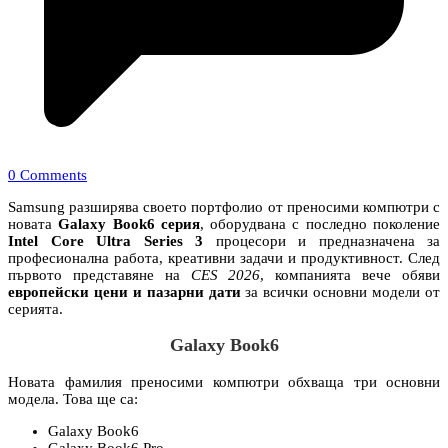
0 Comments
Samsung разширява своето портфолио от преносими компютри с
новата
Galaxy Book6 серия
, оборудвана с последно поколение
Intel Core Ultra Series 3
процесори и предназначена за
професионална работа, креативни задачи и продуктивност. След
първото представяне на
CES 2026
, компанията вече обяви
европейски цени и пазарни дати
за всички основни модели от
серията.
Galaxy Book6
Новата фамилия преносими компютри обхваща три основни
модела. Това ще са:
Galaxy Book6
Galaxy Book6 Pro