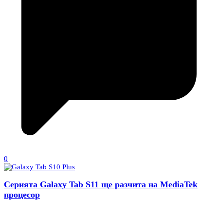
0
Серията Galaxy Tab S11 ще разчита на MediaTek
процесор