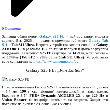
0 Comments
Samsung обяви новия
Galaxy S25 FE
– най-достъпния модел в
серията S за 2025 г. – редом с премиум таблетите
Galaxy Tab
S11
и
Tab S11 Ultra
. И трите устройства залагат силно на
Galaxy
AI
и
One UI 8 (Android 16)
, по-тънки корпуси и дълга софтуерна
поддръжка. Телефонът S25 FE стартира от
1459лв
, а таблетите –
от
1749лв (Tab S11)
и
2899.00 лв
(Tab S11 Ultra)
. Устройствата
вече са налични на
https://www.samsung.com/bg
Galaxy S25 FE: „
Fan Edition“
Новото попълнения Galaxy S25 FE е най-тънкият и лек FE досега
–
7.4 мм
,
190 г
, със „
floating
“ камера дизайн и тънки рамки.
Екранът е
6.7″ FHD+ Dynamic AMOLED 2X
с
до 120 Hz
и
Vision Booster
за по-добра четимост на открито. Защитното
покритие на дисплея е Gorilla Glass Victus+.