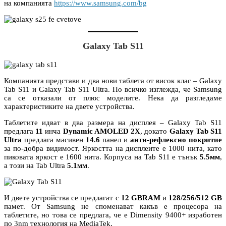
на компанията
https://www.samsung.com/bg
Galaxy Tab S11
Компанията представи и два нови таблета от висок клас – Galaxy
Tab S11 и Galaxy Tab S11 Ultra. По всичко изглежда, че Samsung
са се отказали от плюс моделите. Нека да разгледаме
характеристиките на двете устройства.
Таблетите идват в два размера на дисплея – Galaxy Tab S11
предлага
11
инча
Dynamic AMOLED 2X
, докато
Galaxy Tab S11
Ultra
предлага масивен
14.6
панел и
анти-рефлексно покритие
за по-добра видимост. Яркостта на дисплеите е 1000 нита, като
пиковата яркост е 1600 нита. Корпуса на Tab S11 е тънък
5.5мм
,
а този на Tab Ultra
5.1мм
.
И двете устройства се предлагат с
12 GBRAM
и
128/256/512 GB
памет. От Samsung не споменават какъв е процесора на
таблетите, но това се предлага, че е Dimensity 9400+ изработен
по 3nm технология на MediaTek.