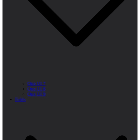
One UI 7
One UI 8
One UI 9
Folds