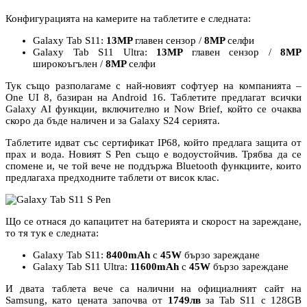
Конфигурацията на камерите на таблетите е следната:
Galaxy Tab S11:
13MP
главен сензор /
8MP
селфи
Galaxy Tab S11 Ultra:
13MP
главен сензор /
8MP
широкоъгълен /
8MP
селфи
Тук също разполагаме с най-новият софтуер на компанията –
One UI 8, базиран на Android 16. Таблетите предлагат всички
Galaxy AI функции, включително и Now Brief, който се очаква
скоро да бъде наличен и за Galaxy S24 серията.
Таблетите идват със сертификат IP68, който предлага защита от
прах и вода. Новият S Pen също е водоустойчив. Трябва да се
спомене и, че той вече не поддържа Bluetooth функциите, които
предлагаха предходните таблети от висок клас.
Що се отнася до капацитет на батерията и скорост на зареждане,
то тя тук е следната:
Galaxy Tab S11:
8400mAh
с
45W
бързо зареждане
Galaxy Tab S11 Ultra:
11600mAh
с
45W
бързо зареждане
И двата таблета вече са налични на официалният сайт на
Samsung, като цената започва от
1749лв
за Tab S11 с 128GB