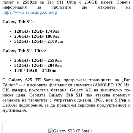
памет и
2599лв
за Tab S11 Ultra с 256GB памет. Повече
информация за таблетите ще откриете на
https://www.samsung.com/bg
Galaxy Tab S11:
128GB / 12GB- 1749лв
256GB / 12GB- 1869лв
512GB / 12GB – 2109 лв
Galaxy Tab S11 Ultra:
256GB / 12GB – 2599лв
512GB / 12GB – 2849лв
1TB / 16GB – 3439лв
С
Galaxy S25 FE
Samsung продължава традицията на „Fan
Edition“ – с ключовите флагмански елементи (AMOLED 120 Hz,
OIS камери, по-голяма батерия, Galaxy AI) на значително по-
ниска цена. Серията
Galaxy Tab S11
пък атакува премиум
сегмента на таблетите с ултратънък дизайн, IP68, нов
S Pen
и
DeX/AI подобрения, за да предложи сериозна продуктивност и
мултимедия.