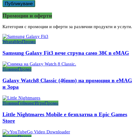
Промоции и оферти
Категория с промоции и оферти за различни продукти и услуги.
Wearables
Промо
Samsung Galaxy Fit3 вече струва само 38€ в eMAG
Новини
Промо
Galaxy Watch8 Classic (46mm) на промоция в eMAG
и Зора
Новини
Гейминг
Игри
Промо
Little Nightmares Mobile е безплатна в Epic Games
Store