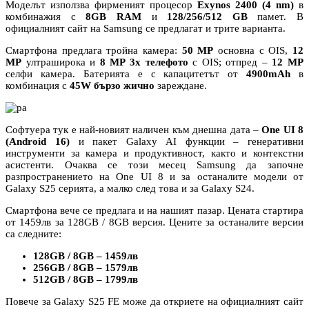
Моделът използва фирменият процесор
Exynos 2400 (4 nm)
в
комбинажия с
8GB RAM
и
128/256/512 GB
памет. В
официалният сайт на Samsung се предлагат и трите варианта.
Смартфона предлага тройна камера:
50 MP
основна с OIS,
12
MP
ултраширока и
8 MP 3x телефото
с OIS; отпред –
12 MP
селфи камера. Батерията е
с капацитетът от
4900mAh
в
комбинация с
45W
бързо жично
зареждане.
Софтуера тук е най-новият наличен към днешна дата –
One UI 8
(Android 16)
и пакет Galaxy AI функции – генеративни
инструменти за камера и продуктивност, както и контекстни
асистенти. Очаква се този месец Samsung да започне
разпространението на One UI 8 и за останалите модели от
Galaxy S25 серията, а малко след това и за Galaxy S24.
Смартфона вече се предлага и на нашият пазар. Цената стартира
от 1459лв за 128GB / 8GB версия. Цените за останалите версии
са следните:
128GB / 8GB – 1459лв
256GB / 8GB – 1579лв
512GB / 8GB – 1799лв
Повече за Galaxy S25 FE може да откриете на официалният сайт