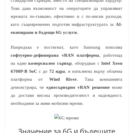
стандартни сървъри, вместо на специализиран хардуер.
Това дава възможност на операторите да управляват
мрежата по-гъвкаво, ефективно и с по-ниски разходи,
като същевременно подготвя инфраструктурата за
AI-
екипирани и бъдещи 6G услуги.
Напредъка е постигнат, като Samsung използва
софтуерно-дефинирана vRAN платформа
, работеща
на един
комерсиален сървър
, оборудван с
Intel Xeon
6700P-B SoC
с до
72 ядра
, и изпълнена върху облачна
платформа от
Wind River
. Така компанията
демонстрира, че
едносървърно vRAN решение
може
да достави висока производителност и надеждност,
необходими за живи мобилни мрежи.
Значение за 6G и бъдещите