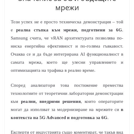
мрежи
Този успех не е просто техническа демонстрация – той
е
реална стъпка към мрежи, подготвени за 6G
.
Samsung счита, че vRAN архитектурата позволява по-
ниска енергийна ефективност и по-голяма гъвкавост.
Очаква се и да бъде интегрирана AI функционалност в
самата мрежа, което ще улесни управлението и
оптимизацията на трафика в реално време.
Според анализатори това постижение премества
технологиите от теоретични лабораторни демонстрации
към
реални, внедрими решения
, които операторите
могат да използват за модернизиране на мрежите си
в
контекста на 5G Advanced и подготовка за 6G
.
Експерти от индустрията също коментират, че такъв вид