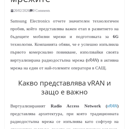
20/02/2026
0 Comments
Samsung Electronics отчете значителен технологичен
пробив, който представлява важен етап в развитието на
бъдещите мобилни мрежи и подготовката за
6G
технологии. Компанията обяви, че е успешно изпълнила
първото комерсиално повикване, използвайки своята
vRAN
виртуализирана радиодостъпна мрежа
(
)
в активна
мрежа на един от най-големите оператори в САЩ.
Какво представлява vRAN и
защо е важно
vRAN
Виртуализираният
Radio Access Network (
)
представлява архитектура, при която традиционната
радиодостъпна мрежа се изпълнява като софтуер на