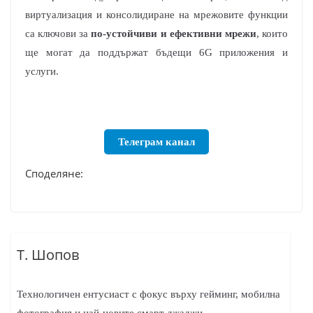
виртуализация и консолидиране на мрежовите функции
са ключови за
по-устойчиви и ефективни мрежи
, които
ще могат да поддържат бъдещи 6G приложения и
услуги.
Телеграм канал
Споделяне:
Т. Шопов
Технологичен ентусиаст с фокус върху гейминг, мобилна
фотография и най-новите смарт джаджи