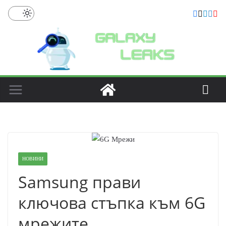
Skip
to
content
НОВИНИ
Samsung прави
ключова стъпка към 6G
мрежите