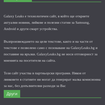
Galaxy Leaks е технологичен сайт, в който ще откриете
актуални новини, лийкове и полезни статии за Samsung,
Android и други смарт устройства.
Възпроизвеждането на цели текстове, както и на части от
текстове е позволено само с позоваване на GalaxyLeaks.bg и
поставяне на връзки. GalaxyLeaks.bg не носи отговорност за
мненията на посетители на сайта.
Този сайт участва в партньорски програми. Някои от
линковете в статиите ни могат да генерират малка комисионна
за нас, без допълнителни разходи за Вас
Други