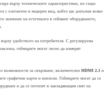
усира върху техническите характеристики, но също
га с елегантен и модерен вид, който ще допълни всяко
то значение на естетиката в гейминг оборудването,
а.
 върху удобството на потребителя. С регулируема
наклона, геймърите могат лесно да намерят
о възможности за свързване, включително
HDMI 2.1
и
вите графични карти и конзоли. Геймърите могат да се
рудване и да се потопят в завладяващия свят на