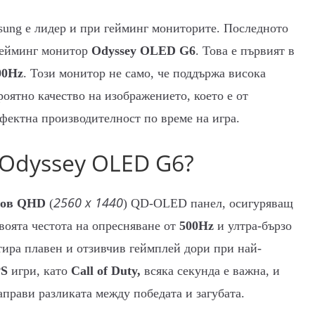
ung е лидер и при гейминг мониторите. Последното
 гейминг монитор
Odyssey OLED G6
. Това е първият в
00Hz
. Този монитор не само, че поддържа висока
роятно качество на изображението, което е от
рфектна производителност по време на игра.
 Odyssey OLED G6?
2560 x 1440
чов QHD
(
) QD-OLED панел, осигуряващ
воята честота на опресняване от
500Hz
и ултра-бързо
ира плавен и отзивчив геймплей дори при най-
PS
игри, като
Call of Duty,
всяка секунда е важна, и
аправи разликата между победата и загубата.