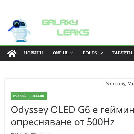
Skip
to
content
НОВИНИ
ONE UI
FOLDS
ТАБЛЕТИ
НОВИНИ
ГЕЙМИНГ
Odyssey OLED G6 е геймин
опресняване от 500Hz