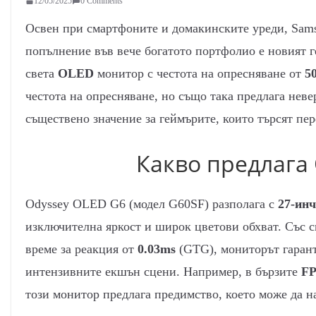
12/05/2025
0 Comments
Освен при смартфоните и домакинските уреди, Sams
попълнение във вече богатото портфолио е новият
света
OLED
монитор с честота на опресняване от
5
честота на опресняване, но също така предлага неве
съществено значение за геймърите, които търсят пе
Какво предлага
Odyssey OLED G6 (модел G60SF) разполага с
27-ин
изключителна яркост и широк цветови обхват. Със с
време за реакция от
0.03ms
(GTG), мониторът гарант
интензивните екшън сцени. Например, в бързите
F
този монитор предлага предимство, което може да н