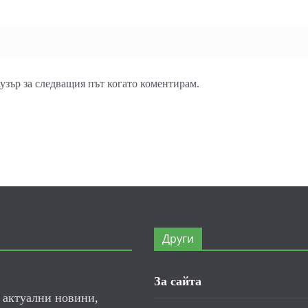
аузър за следващия път когато коментирам.
Други
За сайта
е актуални новини,