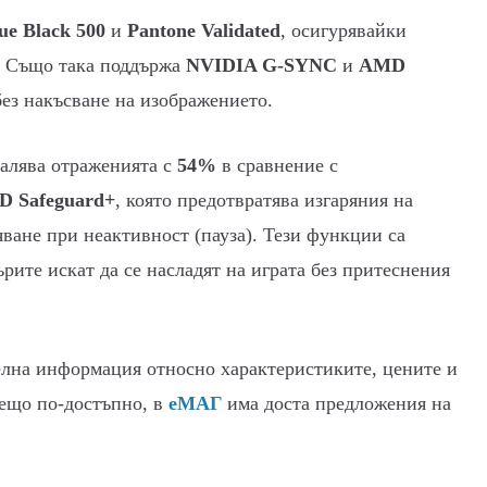
e Black 500
и
Pantone Validated
, осигурявайки
. Също така поддържа
NVIDIA G-SYNC
и
AMD
без накъсване на изображението.
малява отраженията с
54%
в сравнение с
 Safeguard+
, която предотвратява изгаряния на
яване при неактивност (пауза). Тези функции са
ърите искат да се насладят на играта без притеснения
лна информация относно характеристиките, цените и
нещо по-достъпно, в
еМАГ
има доста предложения на