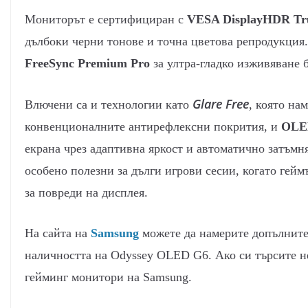
Мониторът е сертифициран с
VESA DisplayHDR Tru
дълбоки черни тонове и точна цветова репродукция
FreeSync Premium Pro
за ултра-гладко изживяване 
Glare Free
Влючени са и технологии като
, която на
конвенционалните антирефлексни покрития, и
OLED
екрана чрез адаптивна яркост и автоматично затъмн
особено полезни за дълги игрови сесии, когато гейм
за повреди на дисплея.
На сайта на
Samsung
можете да намерите допълните
наличността на Odyssey OLED G6. Ако си търсите 
гейминг монитори на Samsung.