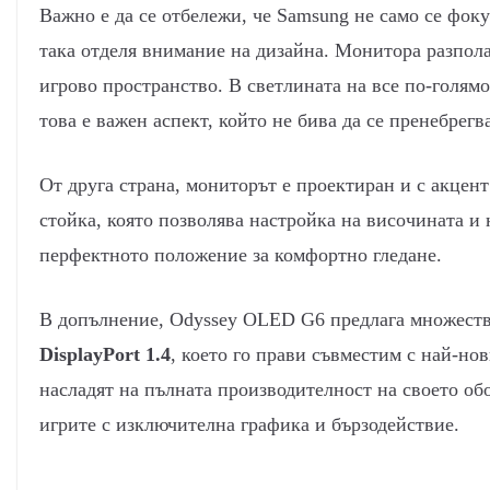
Важно е да се отбележи, че Samsung не само се фок
така отделя внимание на дизайна. Монитора разпола
игрово пространство. В светлината на все по-голямо
това е важен аспект, който не бива да се пренебрегв
От друга страна, мониторът е проектиран и с акцент
стойка, която позволява настройка на височината и 
перфектното положение за комфортно гледане.
В допълнение, Odyssey OLED G6 предлага множеств
DisplayPort 1.4
, което го прави съвместим с най-но
насладят на пълната производителност на своето обо
игрите с изключителна графика и бързодействие.