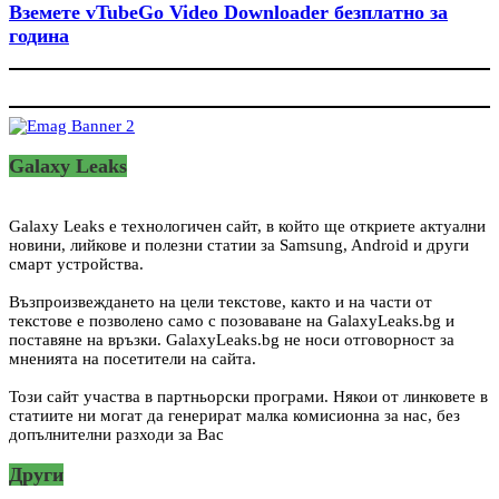
Вземете vTubeGo Video Downloader безплатно за
година
Galaxy Leaks
Galaxy Leaks е технологичен сайт, в който ще откриете актуални
новини, лийкове и полезни статии за Samsung, Android и други
смарт устройства.
Възпроизвеждането на цели текстове, както и на части от
текстове е позволено само с позоваване на GalaxyLeaks.bg и
поставяне на връзки. GalaxyLeaks.bg не носи отговорност за
мненията на посетители на сайта.
Този сайт участва в партньорски програми. Някои от линковете в
статиите ни могат да генерират малка комисионна за нас, без
допълнителни разходи за Вас
Други