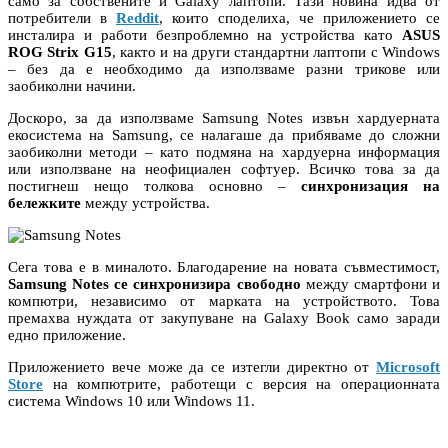
само за собствените ѝ Galaxy лаптопи. Тази новина идва от
потребители в
Reddit
, които споделиха, че приложението се
инсталира и работи безпроблемно на устройства като
ASUS
ROG Strix G15
, както и на други стандартни лаптопи с Windows
– без да е необходимо да използваме разни трикове или
заобиколни начини.
Доскоро, за да използваме Samsung Notes извън хардуерната
екосистема на Samsung, се налагаше да прибяваме до сложни
заобиколни методи – като подмяна на хардуерна информация
или използване на неофициален софтуер. Всичко това за да
постигнеш нещо толкова основно –
синхронизация на
бележките
между устройства.
Сега това е в миналото. Благодарение на новата съвместимост,
Samsung Notes се синхронизира свободно
между смартфони и
компютри, независимо от марката на устройството. Това
премахва нуждата от закупуване на Galaxy Book само заради
едно приложение.
Приложението вече може да се изтегли директно от
Microsoft
Store
на компютрите, работещи с версия на операционната
система Windows 10 или Windows 11.