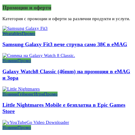
Промоции и оферти
Категория с промоции и оферти за различни продукти и услуги.
Wearables
Промо
Samsung Galaxy Fit3 вече струва само 38€ в eMAG
Новини
Промо
Galaxy Watch8 Classic (46mm) на промоция в eMAG
и Зора
Новини
Гейминг
Игри
Промо
Little Nightmares Mobile е безплатна в Epic Games
Store
Новини
Промо