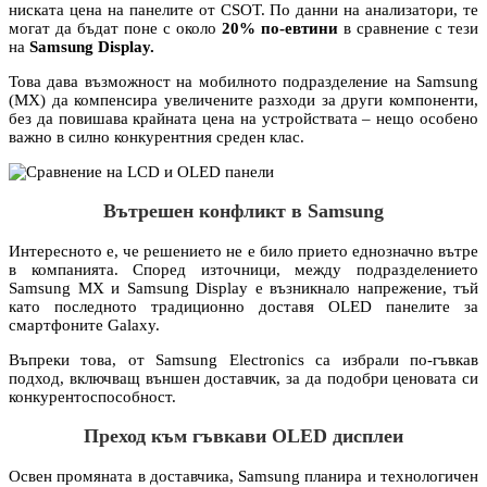
ниската цена на панелите от CSOT. По данни на анализатори, те
могат да бъдат поне с около
20% по-евтини
в сравнение с тези
на
Samsung Display.
Това дава възможност на мобилното подразделение на Samsung
(MX) да компенсира увеличените разходи за други компоненти,
без да повишава крайната цена на устройствата – нещо особено
важно в силно конкурентния среден клас.
Вътрешен конфликт в Samsung
Интересното е, че решението не е било прието еднозначно вътре
в компанията. Според източници, между подразделението
Samsung MX и Samsung Display е възникнало напрежение, тъй
като последното традиционно доставя OLED панелите за
смартфоните Galaxy.
Въпреки това, от Samsung Electronics са избрали по-гъвкав
подход, включващ външен доставчик, за да подобри ценовата си
конкурентоспособност.
Преход към гъвкави OLED дисплеи
Освен промяната в доставчика, Samsung планира и технологичен