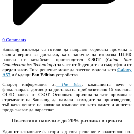
0 Comments
Samsung изглежда са готови да направят сериозна промяна в
своята верига за доставки, като започне да използва
OLED
панели от китайския производител
CSOT
(
China Star
Optoelectronics Technology
) за част от бъдещите си смартфони от
среден клас.
Това решение може да засегне модели като
Galaxy
A57
и бъдещи
Fan Edition
устройства.
Според информация от
The Elec
, компанията вече е
финализирала договор за доставка на приблизително 15 милиона
OLED панела от CSOT. Основната причина за тази промяна е
стремежът на Samsung да намали разходите за производство,
тъй като цените на ключови компоненти като памет и чипсети
продължават да нарастват.
По-евтини панели с до 20% разлика в цената
Един от ключовите фактори зад това решение е значително по-