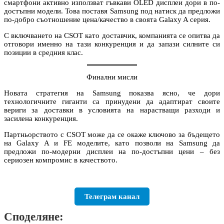
смартфони активно използват гъвкави OLED дисплеи дори в по-
достъпни модели. Това поставя Samsung под натиск да предложи
по-добро съотношение цена/качество в своята Galaxy A серия.
С включването на CSOT като доставчик, компанията се опитва да
отговори именно на тази конкуренция и да запази силните си
позиции в средния клас.
Финални мисли
Новата стратегия на Samsung показва ясно, че дори
технологичните гиганти са принудени да адаптират своите
вериги за доставки в условията на нарастващи разходи и
засилена конкуренция.
Партньорството с CSOT може да се окаже ключово за бъдещето
на Galaxy A и FE моделите, като позволи на Samsung да
предложи по-модерни дисплеи на по-достъпни цени – без
сериозен компромис в качеството.
Телеграм канал
Споделяне: