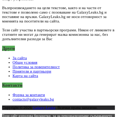
Възпроизвеждането на цели текстове, както и на части от
текстове е позволено само с позоваване на GalaxyLeaks.bg и
поставяне на връзки. GalaxyLeaks.bg не носи отговорност за
мненията на посетители на сайта.
Този сайт участва в партньорски програми. Някои от линковете в
статиите ни могат да генерират малка комисионна за нас, без
допълнителни разходи за Вас
Други
За сайта
Общи условия
Политика за поверителност
Приятели и партньори
Карта на сайта
Контакти
Форма за контакти
contacts@galaxyleaks.bg
Copyright © 2026
Galaxy Leaks
. Всички права запазени.
Този сайт използва бисквитки, за да персонализираме съдържанието