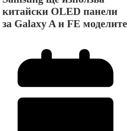
китайски OLED панели
за Galaxy A и FE моделите