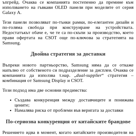
ъпгрейд. Очаква се компанията постепенно да премине към
използването на гъвкави OLED панели при моделите от серия
Galaxy A.
Тези панели позволяват по-тънки рамки, по-елегантен дизайн и
по-голяма свобода при конструиране на устройствата.
Недостатъкът обаче е, че те са по-скъпи за производство, което
прави офертата на CSOT още по-ключова за стратегията на
Samsung.
Двойна стратегия за доставки
Въпреки новото партньорство, Samsung няма да се откаже
напълно от собственото си подразделение за дисплеи. Очаква се
компанията да използва т.нар. „
dual-supplier
“ стратегия –
комбинация от Samsung Display и CSOT.
Този подход има две основни предимства:
Създава конкуренция между доставчиците и понижава
цените;
Намалява риска от проблеми във веригата за доставки
По-сериозна конкуренция от китайските брандове
Решението идва в момент, когато китайските производители на