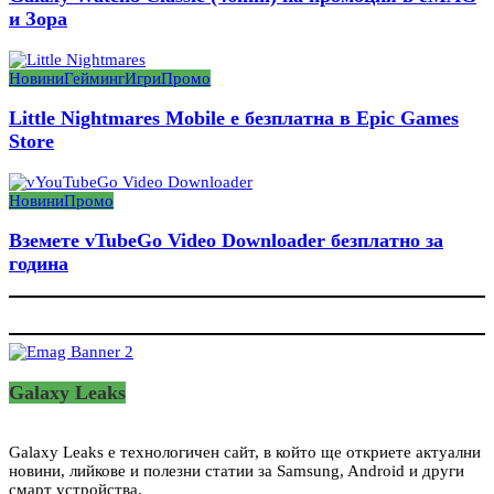
и Зора
Новини
Гейминг
Игри
Промо
Little Nightmares Mobile е безплатна в Epic Games
Store
Новини
Промо
Вземете vTubeGo Video Downloader безплатно за
година
Galaxy Leaks
Galaxy Leaks е технологичен сайт, в който ще откриете актуални
новини, лийкове и полезни статии за Samsung, Android и други
смарт устройства.