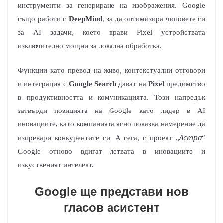
инструменти за генериране на изображения. Google
също работи с
DeepMind
, за да оптимизира чиповете си
за AI задачи, което прави Pixel устройствата
изключително мощни за локална обработка.
Функции като превод на живо, контекстуални отговори
и интеграция с
Google Search
дават на
Pixel
предимство
в продуктивността и комуникацията. Този напредък
затвърди позицията на Google като лидер в AI
иновациите, като компанията ясно показва намерение да
Астра
изпревари конкурентите си. А сега, с проект „
“
Google отново вдигат летвата в иновациите и
изкуственият интелект.
Google ще представи нов
гласов асистент