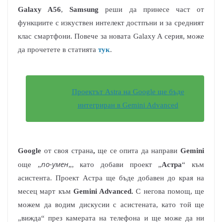
Galaxy A56
,
Samsung
реши да принесе част от
функциите с изкуствен интелект достпъни и за средният
клас смартфони. Повече за новата Galaxy A серия, може
да прочетете в статията
тук
.
Проектът Astra на Google ще бъде
интегриран в Gemini Advanced
Google
от своя страна
,
ще се опита да направи
Gemini
по-умен
още „
„, като добави проект „
Астра
“ към
асистента. Проект Астра ще бъде добавен до края на
месец март към
Gemini Advanced.
С негова помощ, ще
можем да водим дискусии с асистената, като той ще
„вижда“ през камерата на телефона и ще може да ни