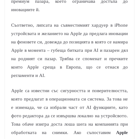
премиум пазара, което ограничава достъпа до
иновациите й.
Съответно, липсата на съвместимият хардуер в iPhone
устройсвата и желанието на Apple да предлага иновации
на феновете си, довежда до позицията в която се намира
Apple в момента – губеща битката при AI и пазарен дял
на родният си пазар. Трябва се споменат и пречките
които Apple среща в Европа, що се отнася до
регламенти и AI.
Apple са известни със сигурността и поверителността,
която предлагат в операционната си система. За това не
е изненада, че са избрали част от AI функциите, като
фото редактора да се извършва локално на устройсвото.
Това обаче изигра доста лоша шега на компанията при
обработката на снимки. Ако съпоставим
Apple