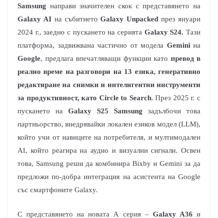
Samsung
направи значителен скок с представянето на
Galaxy AI
на събитието
Galaxy Unpacked
през януари
2024 г., заедно с пускането на серията
Galaxy S24.
Тази
платформа, задвижвана частично от модела
Gemini
на
Google
, предлага впечатляващи функции като
превод в
реално време на разговори на 13 езика, генеративно
редактиране на снимки и интелигентни инструменти
за продуктивност, като Circle to Search
. През 2025 г. с
пускането на
Galaxy S25 Samsung
задълбочи това
партньорство, внедрявайки локален езиков модел (LLM),
който учи от навиците на потребителя, и мултимодален
AI, който реагира на аудио и визуални сигнали. Освен
това, Samsung реши да комбинира Bixby и Gemini за да
предложи по-добра интеграция на асистента на Google
със смартфоните Galaxy.
С представянето на новата А серия –
Galaxy A36
и