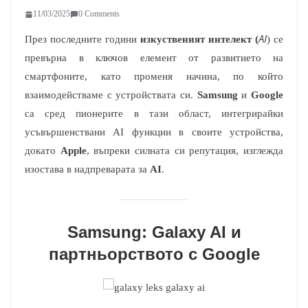
11/03/2025
0 Comments
AI
През последните години
изкуственият интелект (
) се
превърна в ключов елемент от развитието на
смартфоните, като променя начина, по който
взаимодействаме с устройствата си.
Samsung
и
Google
са сред пионерите в тази област, интегрирайки
усъвършенствани AI функции в своите устройства,
докато
Apple
, въпреки силната си репутация, изглежда
изостава в надпреварата за
AI
.
Samsung: Galaxy AI и
партньорството с Google