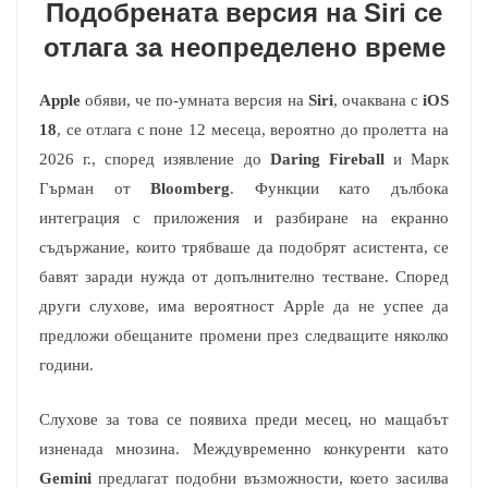
Подобрената версия на Siri се
отлага за неопределено време
Apple
обяви, че по-умната версия на
Siri
, очаквана с
iOS
18
, се отлага с поне 12 месеца, вероятно до пролетта на
2026 г., според изявление до
Daring Fireball
и Марк
Гърман от
Bloomberg
. Функции като дълбока
интеграция с приложения и разбиране на екранно
съдържание, които трябваше да подобрят асистента, се
бавят заради нужда от допълнително тестване. Според
други слухове, има вероятност Apple да не успее да
предложи обещаните промени през следващите няколко
години.
Слухове за това се появиха преди месец, но мащабът
изненада мнозина. Междувременно конкуренти като
Gemini
предлагат подобни възможности, което засилва