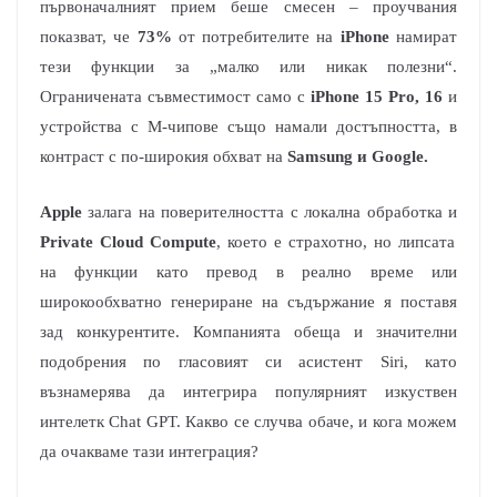
първоначалният прием беше смесен – проучвания
показват, че
73%
от потребителите на
iPhone
намират
тези функции за „малко или никак полезни“.
Ограничената съвместимост само с
iPhone 15 Pro, 16
и
устройства с M-чипове също намали достъпността, в
контраст с по-широкия обхват на
Samsung и Google.
Apple
залага на поверителността с локална обработка и
Private Cloud Compute
, което е страхотно, но липсата
на функции като превод в реално време или
широкообхватно генериране на съдържание я поставя
зад конкурентите. Компанията обеща и значителни
подобрения по гласовият си асистент Siri, като
възнамерява да интегрира популярният изкуствен
интелетк Chat GPT. Какво се случва обаче, и кога можем
да очакваме тази интеграция?