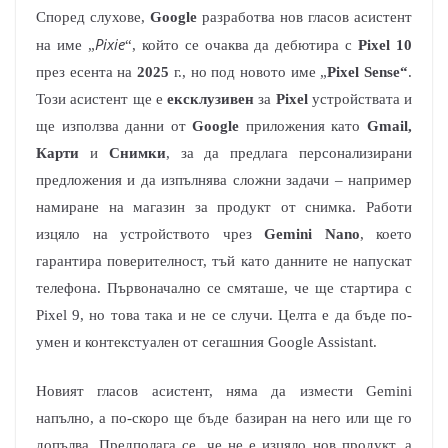
Според слухове,
Google
разработва нов гласов асистент
Pixie
на име „
“, който се очаква да дебютира с
Pixel 10
през есента на
2025
г., но под новото име „
Pixel Sense“
.
Този асистент ще е
ексклузивен
за
Pixel
устройствата и
ще използва данни от
Google
приложения като
Gmail,
Карти
и
Снимки
, за да предлага персонализирани
предложения и да изпълнява сложни задачи – например
намиране на магазин за продукт от снимка. Работи
изцяло на устройството чрез
Gemini Nano
, което
гарантира поверителност, тъй като данните не напускат
телефона. Първоначално се смяташе, че ще стартира с
Pixel 9, но това така и не се случи. Целта е да бъде по-
умен и контекстуален от сегашния Google Assistant.
Новият гласов асистент, няма да измести Gemini
напълно, а по-скоро ще бъде базиран на него или ще го
допълва. Предполага се, че не е изцяло нов продукт, а