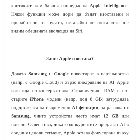
критиките към бавния напредък на
Apple Intelligence
.
Някои функции може дори да бъдат изоставени и
преработени от нулата, оставяйки неяснота кога ще
видим обещаната еволюция на Siri.
Защо Apple изостава?
Докато
Samsung
и
Google
инвестират в партньорства
(напр. с Google Cloud) и бързо внедряване на AI, Apple
изглежда по-консервативна. Ограниченият RAM в по-
старите
iPhone
модели (напр. под 8 GB) затруднява
поддръжката на съвременни
AI функции
, за разлика от
Samsung
, чиито устройства често имат
12 GB
или
повече. Освен това, докато конкурентите предлагат AI в
средния ценови сегмент, Apple остава фокусирана върху