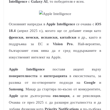
Intelligence
с
Galaxy AI
, то победителя е ясен.
Основният напредък в
Apple Intelligence
се очаква с
iOS
18.4
(април 2025 г.), когато ще се добавят езици като
френски, немски, испански, китайски
и др., както и
поддръжка за ЕС и
Vision Pro.
Най-вероятно,
българският език няма да е сред поддържаните в
изкуственият интелект на Apple.
Apple Intelligence
поставя акцент върху
поверителността
и
интеграцията
в екосистемата, за
разлика от по-отворените подходи на
Google
и
Samsung
. Макар да стартира по-късно от конкурентите,
Apple
цели дългосрочна
еволюция
, а не революция.
Очаква се през 2025 г. да разшири достъпността и да
добави функции като
Priority Notifications
и по-дълбока