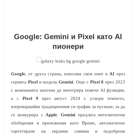
Google: Gemini и Pixel като AI
пионери
Google
, от друга страна, използва своя опит в
AI
чрез
серията
Pixel
и модела
Gemini
. Още с
Pixel 8
през 2023
г. компанията започна да интегрира повече AI функции,
а с
Pixel 9
през август 2024 г. ускори темпото,
изпреварвайки традиционния си график за пускане, за да
се конкурира с
Apple
.
Gemini
предлага интелигентни
обобщения в приложения като Време, автоматично
таргетиране на екранни снимки и подобрени