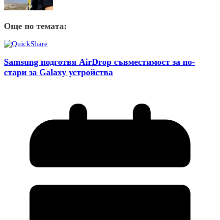
Още по темата:
Samsung подготвя AirDrop съвместимост за по-
стари за Galaxy устройства