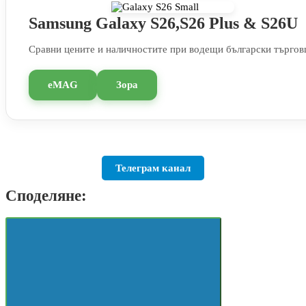
Samsung Galaxy S26,S26 Plus & S26U
Сравни цените и наличностите при водещи български търгов
eMAG
Зора
Телеграм канал
Споделяне: