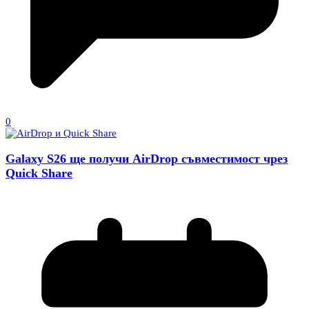
0
Galaxy S26 ще получи AirDrop съвместимост чрез
Quick Share