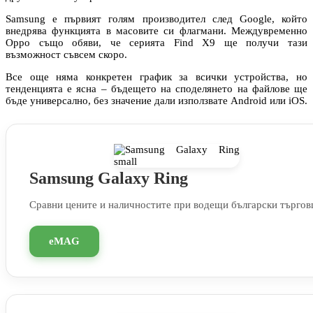
Samsung е първият голям производител след Google, който
внедрява функцията в масовите си флагмани. Междувременно
Oppo също обяви, че серията Find X9 ще получи тази
възможност съвсем скоро.
Все още няма конкретен график за всички устройства, но
тенденцията е ясна – бъдещето на споделянето на файлове ще
бъде универсално, без значение дали използвате Android или iOS.
Samsung Galaxy Ring
Сравни цените и наличностите при водещи български търгов
eMAG