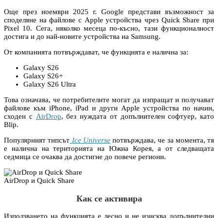
Още през ноември 2025 г. Google представи възможност за
споделяне на файлове с Apple устройства чрез Quick Share при
Pixel 10. Сега, няколко месеца по-късно, тази функционалност
достига и до най-новите устройства на Samsung.
От компанията потвърждават, че функцията е налична за:
Galaxy S26
Galaxy S26+
Galaxy S26 Ultra
Това означава, че потребителите могат да изпращат и получават
файлове към iPhone, iPad и други Apple устройства по начин,
сходен с
AirDrop
, без нуждата от допълнителен софтуер, като
Blip.
Популярният типсът
Ice Universe
потвърждава, че за момента, тя
е налична на територията на Южна Корея, а от следващата
седмица се очаква да достигне до повече региони.
AirDrop и Quick Share
Как се активира
Използването на функцията е лесно и не изисква допълнителни