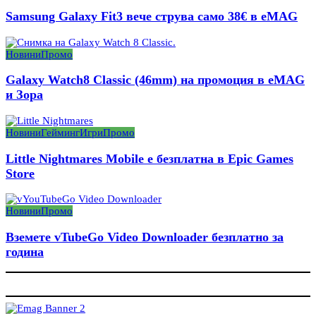
Samsung Galaxy Fit3 вече струва само 38€ в eMAG
Новини
Промо
Galaxy Watch8 Classic (46mm) на промоция в eMAG
и Зора
Новини
Гейминг
Игри
Промо
Little Nightmares Mobile е безплатна в Epic Games
Store
Новини
Промо
Вземете vTubeGo Video Downloader безплатно за
година