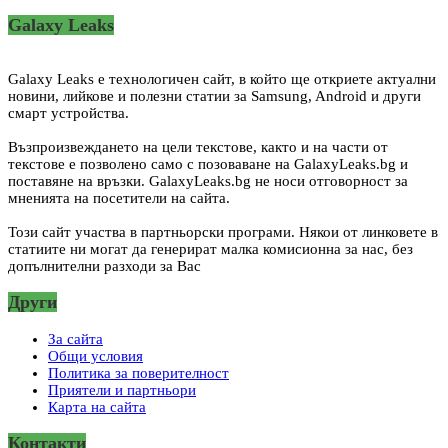
Galaxy Leaks
Galaxy Leaks е технологичен сайт, в който ще откриете актуални
новини, лийкове и полезни статии за Samsung, Android и други
смарт устройства.
Възпроизвеждането на цели текстове, както и на части от
текстове е позволено само с позоваване на GalaxyLeaks.bg и
поставяне на връзки. GalaxyLeaks.bg не носи отговорност за
мненията на посетители на сайта.
Този сайт участва в партньорски програми. Някои от линковете в
статиите ни могат да генерират малка комисионна за нас, без
допълнителни разходи за Вас
Други
За сайта
Общи условия
Политика за поверителност
Приятели и партньори
Карта на сайта
Контакти