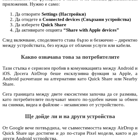
приложения. Нужно е само:
Да отворите
Settings (Настройки)
Да отидете в
Connected devices (Свързани устройства)
Да изберете
Quick Share
Да активирате опцията
“Share with Apple devices”
След включване, споделянето става бързо и безжично – директно
между устройствата, без нужда от облачни услуги или кабели.
Какво означава това за потребителите
Тази стъпка е сериозен пробив в комуникацията между Android и
iOS. Досега AirDrop беше ексклузивна функция за Apple, а
Android разчиташе на алтернативи като Quick Share или Nearby
Share.
Сега границата между двете екосистеми започва да се размива,
като потребителите получават много по-удобен начин за обмен
на снимки, видеа и файлове – независимо от устройството.
Ще дойде ли и на други устройства
От Google вече потвърдиха, че съвместимостта между AirDrop и
Quick Share ще достигне и до по-стари Pixel модели, както и до
други Android устройства.