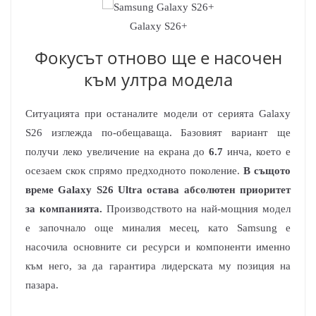
Galaxy S26+
Фокусът отново ще е насочен
към ултра модела
Ситуацията при останалите модели от серията Galaxy
S26 изглежда по-обещаваща. Базовият вариант ще
получи леко увеличение на екрана до
6.7
инча, което е
осезаем скок спрямо предходното поколение.
В същото
време Galaxy S26 Ultra остава абсолютен приоритет
за компанията.
Производството на най-мощния модел
е започнало още миналия месец, като Samsung е
насочила основните си ресурси и компоненти именно
към него, за да гарантира лидерската му позиция на
пазара.