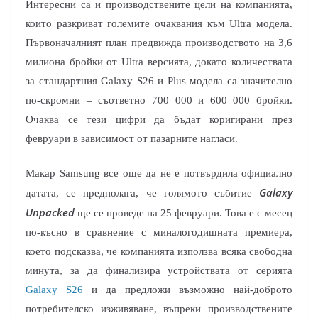
Интересни са и производствените цели на компанията,
които разкриват големите очаквания към Ultra модела.
Първоначалният план предвижда производството на 3,6
милиона бройки от Ultra версията, докато количествата
за стандартния Galaxy S26 и Plus модела са значително
по-скромни – съответно 700 000 и 600 000 бройки.
Очаква се тези цифри да бъдат коригирани през
февруари в зависимост от пазарните нагласи.
Макар Samsung все още да не е потвърдила официално
Galaxy
датата, се предполага, че голямото събитие
Unpacked
ще се проведе на 25 февруари. Това е с месец
по-късно в сравнение с миналогодишната премиера,
което подсказва, че компанията използва всяка свободна
минута, за да финализира устройствата от серията
Galaxy S26
и да предложи възможно най-доброто
потребителско изживяване, въпреки производствените