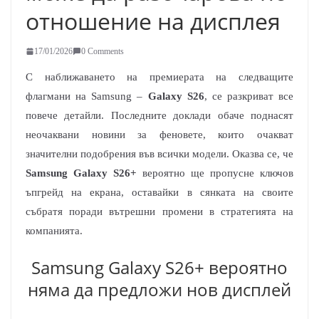
отношение на дисплея
17/01/2026
0 Comments
С наближаването на премиерата на следващите
флагмани на Samsung –
Galaxy S26
, се разкриват все
повече детайли. Последните доклади обаче поднасят
неочаквани новини за феновете, които очакват
значителни подобрения във всички модели. Оказва се, че
Samsung Galaxy S26+
вероятно ще пропусне ключов
ъпгрейд на екрана, оставайки в сянката на своите
събратя поради вътрешни промени в стратегията на
компанията.
Samsung Galaxy S26+ вероятно
няма да предложи нов дисплей