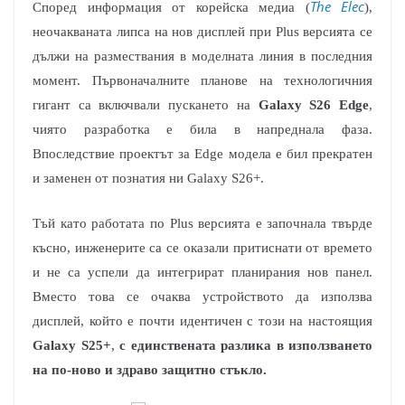
The Elec
Според информация от корейска медиа (
),
неочакваната липса на нов дисплей при Plus версията се
дължи на размествания в моделната линия в последния
момент. Първоначалните планове на технологичния
гигант са включвали пускането на
Galaxy S26 Edge
,
чиято разработка е била в напреднала фаза.
Впоследствие проектът за Edge модела е бил прекратен
и заменен от познатия ни Galaxy S26+.
Тъй като работата по Plus версията е започнала твърде
късно, инженерите са се оказали притиснати от времето
и не са успели да интегрират планирания нов панел.
Вместо това се очаква устройството да използва
дисплей, който е почти идентичен с този на настоящия
Galaxy S25+
,
с единствената разлика в използването
на по-ново и здраво защитно стъкло.