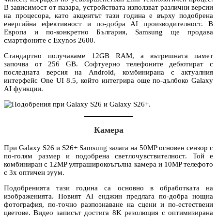
В зависимост от пазара, устройствата използват различни версии
на процесора, като акцентът тази година е върху подобрена
енергийна ефективност и по-добра AI производителност. В
Европа и по-конкретно България, Samsung ще продава
смартфоните с Exynos 2600.
Стандартно получаваме 12GB RAM, а вътрешната памет
започва от 256 GB. Софтуерно телефоните дебютират с
последната версия на Android, комбинирана с актуалния
интерфейс One UI 8.5, който интегрира още по-дълбоко Galaxy
AI функции.
Камера
При Galaxy S26 и S26+ Samsung залага на 50MP основен сензор с
по-голям размер и подобрена светлочувствителност. Той е
комбиниран с 12MP ултраширокоъгълна камера и 10MP телефото
с 3x оптичен зуум.
Подобренията тази година са основно в обработката на
изображенията. Новият AI енджин предлага по-добра нощна
фотография, по-точно разпознаване на сцени и по-естествени
цветове. Видео записът достига 8K резолюция с оптимизирана