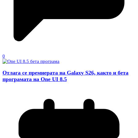
0
Отлага се премиерата на Galaxy S26, както и бета
програмата на One UI 8.5