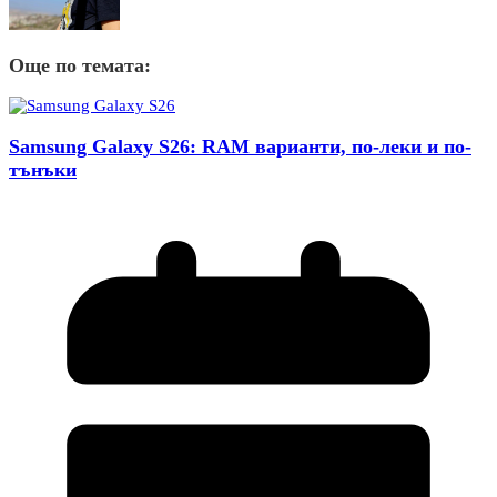
Още по темата:
Samsung Galaxy S26: RAM варианти, по-леки и по-
тънъки