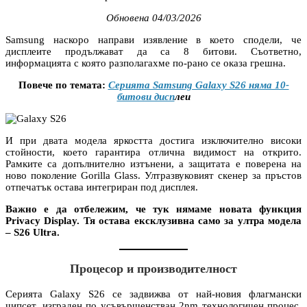
Обновена 04/03/2026
Samsung наскоро направи изявление в което сподели, че
дисплеите продължават да са 8 битови. Съответно,
информацията с която разполагахме по-рано се оказа грешна.
Повече по темата:
Серията Samsung Galaxy S26 няма 10-
битови дисп
леи
И при двата модела яркостта достига изключително високи
стойности, което гарантира отлична видимост на открито.
Рамките са допълнително изтънени, а защитата е поверена на
ново поколение Gorilla Glass. Ултразвуковият скенер за пръстов
отпечатък остава интегриран под дисплея.
Важно е да отбележим, че тук нямаме новата функция
Privacy Display. Тя остава ексклузивна само за ултра модела
– S26 Ultra.
Процесор и производителност
Серията Galaxy S26 се задвижва от най-новия флагмански
чипсет, изграден по усъвършенстван 2nm технологичен процес.