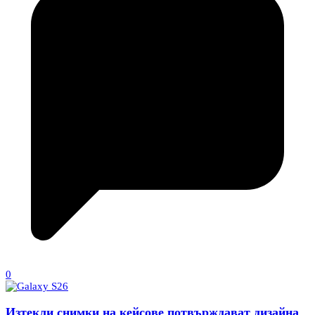
0
Изтекли снимки на кейсове потвърждават дизайна