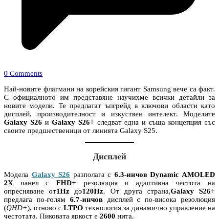
0 Comments
Най-новите флагмани на корейския гигант Samsung вече са факт.
С официалното им представяне научихме всички детайли за
новите модели. Те предлагат ъпгрейд в ключови области като
дисплей, производителност и изкуствен интелект. Моделите
Galaxy S26
и
Galaxy S26+
следват една и съща концепция със
своите предшественици от линията Galaxy S25.
Дисплей
Модела
Galaxy S26
разполага с
6.3-инчов Dynamic AMOLED
2X
панел с
FHD+
резолюция и адаптивна честота на
опресняване от
1Hz
до
120Hz
. От друга страна,
Galaxy S26+
предлага по-голям
6.7-инчов
дисплей с по-висока резолюция
(
QHD+
), отново с
LTPO
технология за динамично управление на
честотата. Пиковата яркост е
2600
нита.