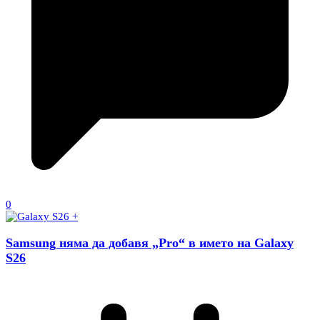
0
Samsung няма да добавя „Pro“ в името на Galaxy
S26