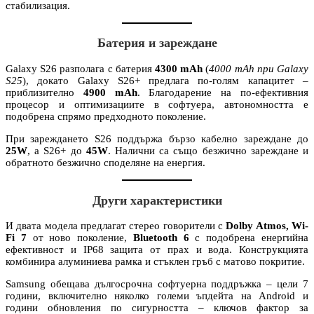
стабилизация.
Батерия и зареждане
Galaxy S26 разполага с батерия
4300 mAh
(
4000 mAh при Galaxy
S25
), докато Galaxy S26+ предлага по-голям капацитет –
приблизително
4900 mAh
. Благодарение на по-ефективния
процесор и оптимизациите в софтуера, автономността е
подобрена спрямо предходното поколение.
При зареждането S26 поддържа бързо кабелно зареждане до
25W
, а S26+ до
45W
. Налични са също безжично зареждане и
обратното безжично споделяне на енергия.
Други характеристики
И двата модела предлагат стерео говорители с
Dolby Atmos, Wi-
Fi 7
от ново поколение,
Bluetooth 6
с подобрена енергийна
ефективност и IP68 защита от прах и вода. Конструкцията
комбинира алуминиева рамка и стъклен гръб с матово покритие.
Samsung обещава дългосрочна софтуерна поддръжка – цели 7
години, включително няколко големи ъпдейта на Android и
години обновления по сигурността – ключов фактор за