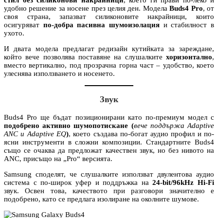
удобно решение за носене през целия ден. Модела
Buds4 Pro
, от
своя страна, запазват силиконовите накрайници, които
осигуряват
по-добра пасивна шумоизолация
и стабилност в
ухото.
И двата модела предлагат редизайн кутийката за зареждане,
който вече позволява поставяне на слушалките
хоризонтално
,
вместо вертикално, под прозрачна горна част – удобство, което
улеснява използването и носенето.
Звук
Buds4 Pro ще бъдат позиционирани като по-премиум модел с
подобрено активно шумопотискане (
вече поддържа Adaptive
ANC и Adaptive EQ
)
, което създава по-богат аудио профил и по-
ясни инструменти в сложни композиции. Стандартните Buds4
също се очаква да предложат качествен звук, но без нивото на
ANC, присъщо на „Pro“ версията.
Samsung споделят, че слушалките използват двулентова аудио
система с по-широк уфер и поддръжка на
24-bit/96kHz Hi-Fi
звук. Освен това, качеството при разговори значително е
подобрено, като се предлага изолиране на околните шумове.