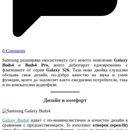
0 Comments
Samsung разширява екосистемата си с новото поколение
Galaxy
Buds4
и
Buds4 Pro
, които дебютират едновременно с
флагманите от серия
Galaxy S26
. Тази нова двойка слушалки
обещава свеж дизайн, по-добро качество на звука и умни
функции, които да задоволят както ежедневни потребители, така
и по-взискателни аудиофили.
Дизайн и комфорт
Galaxy Buds4
идват с по-минималистичен и изчистен дизайн в
сравнение с предшествениците. Те използват
отворен (open-fit)
стил без силиконови накрайници
, което ги прави по-леко и