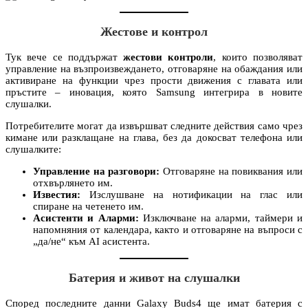
Жестове и контрол
Тук вече се поддържат
жестови контроли
, които позволяват
управление на възпроизвеждането, отговаряне на обаждания или
активиране на функции чрез прости движения с главата или
пръстите – иновация, която Samsung интегрира в новите
слушалки.
Потребителите могат да извършват следните действия само чрез
кимане или разклащане на глава, без да докосват телефона или
слушалките:
Управление на разговори:
Отговаряне на повиквания или
отхвърлянето им.
Известия:
Изслушване на нотификации на глас или
спиране на четенето им.
Асистенти и Аларми:
Изключване на аларми, таймери и
напомняния от календара, както и отговаряне на въпроси с
„да/не“ към AI асистента.
Батерия и живот на слушалки
Според последните данни Galaxy Buds4 ще имат батерия с