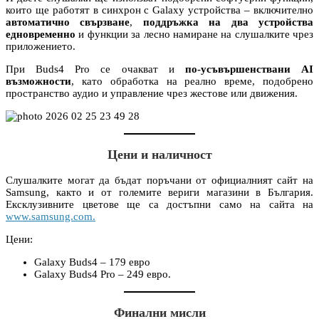
които ще работят в синхрон с Galaxy устройства – включително
автоматично свързване
,
поддръжка на два устройства
едновременно
и функции за лесно намиране на слушалките чрез
приложението.
При Buds4 Pro се очакват и
по-усъвършенствани AI
възможности
, като обработка на реално време, подобрено
пространство аудио и управление чрез жестове или движения.
Цени и наличност
Слушалките могат да бъдат поръчани от официалният сайт на
Samsung, както и от големите вериги магазини в България.
Ексклузивните цветове ще са достъпни само на сайта на
www.samsung.com.
Цени:
Galaxy Buds4 – 179 евро
Galaxy Buds4 Pro – 249 евро.
Финални мисли