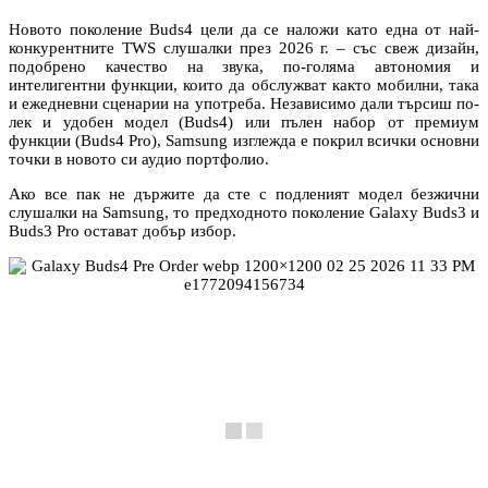
Новото поколение Buds4 цели да се наложи като една от най-
конкурентните TWS слушалки през 2026 г. – със свеж дизайн,
подобрено качество на звука, по-голяма автономия и
интелигентни функции, които да обслужват както мобилни, така
и ежедневни сценарии на употреба. Независимо дали търсиш по-
лек и удобен модел (Buds4) или пълен набор от премиум
функции (Buds4 Pro), Samsung изглежда е покрил всички основни
точки в новото си аудио портфолио.
Ако все пак не държите да сте с подленият модел безжични
слушалки на Samsung, то предходното поколение Galaxy Buds3 и
Buds3 Pro остават добър избор.