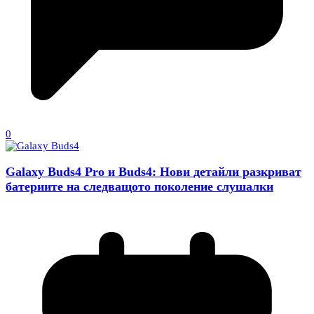
0
Galaxy Buds4 Pro и Buds4: Нови детайли разкриват
батериите на следващото поколение слушалки