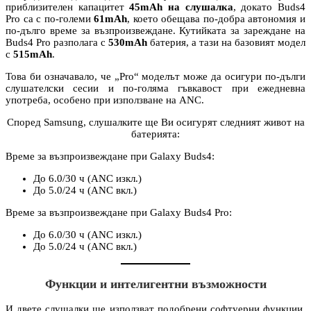
приблизителен капацитет
45mAh на слушалка
, докато Buds4
Pro са с по-големи
61mAh
, което обещава по-добра автономия и
по-дълго време за възпроизвеждане. Кутийката за зареждане на
Buds4 Pro разполага с
530mAh
батерия, а тази на базовият модел
с
515mAh
.
Това би означавало, че „Pro“ моделът може да осигури по-дълги
слушателски сесии и по-голяма гъвкавост при ежедневна
употреба, особено при използване на ANC.
Според Samsung, слушалките ще Ви осигурят следният живот на
батерията:
Време за възпроизвеждане при Galaxy Buds4:
До 6.0/30 ч (ANC изкл.)
До 5.0/24 ч (ANC вкл.)
Време за възпроизвеждане при Galaxy Buds4 Pro:
До 6.0/30 ч (ANC изкл.)
До 5.0/24 ч (ANC вкл.)
Функции и интелигентни възможности
И двете слушалки ще използват подобрени софтуерни функции,