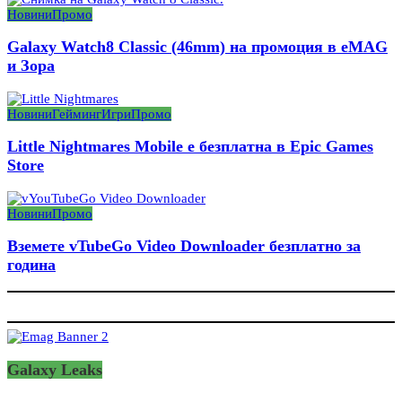
Новини
Промо
Galaxy Watch8 Classic (46mm) на промоция в eMAG
и Зора
Новини
Гейминг
Игри
Промо
Little Nightmares Mobile е безплатна в Epic Games
Store
Новини
Промо
Вземете vTubeGo Video Downloader безплатно за
година
Galaxy Leaks