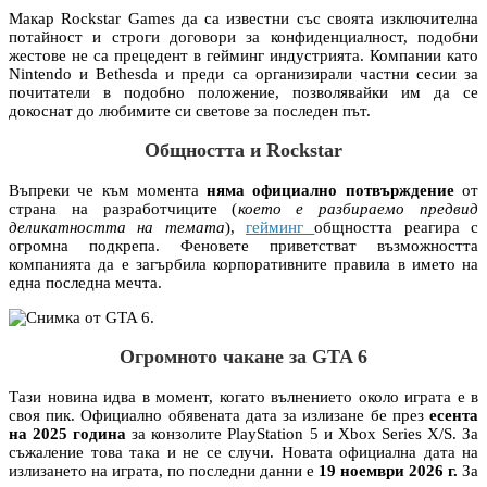
Макар Rockstar Games да са известни със своята изключителна
потайност и строги договори за конфиденциалност, подобни
жестове не са прецедент в гейминг индустрията. Компании като
Nintendo и Bethesda и преди са организирали частни сесии за
почитатели в подобно положение, позволявайки им да се
докоснат до любимите си светове за последен път.
Общността и Rockstar
Въпреки че към момента
няма официално потвърждение
от
страна на разработчиците (
което е разбираемо предвид
деликатността на темата
),
гейминг
общността реагира с
огромна подкрепа. Феновете приветстват възможността
компанията да е загърбила корпоративните правила в името на
една последна мечта.
Огромното чакане за
GTA 6
Тази новина идва в момент, когато вълнението около играта е в
своя пик. Официално обявената дата за излизане бе през
есента
на 2025 година
за конзолите PlayStation 5 и Xbox Series X/S. За
съжаление това така и не се случи. Новата официална дата на
излизането на играта, по последни данни е
19 ноември 2026 г.
За