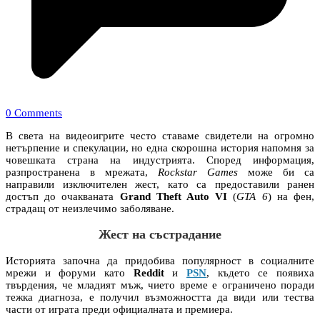
0 Comments
В света на видеоигрите често ставаме свидетели на огромно
нетърпение и спекулации, но една скорошна история напомня за
човешката страна на индустрията. Според информация,
разпространена в мрежата,
Rockstar Games
може би са
направили изключителен жест, като са предоставили ранен
достъп до очакваната
Grand Theft Auto VI
(
GTA 6
) на фен,
страдащ от неизлечимо заболяване.
Жест на състрадание
Историята започна да придобива популярност в социалните
мрежи и форуми като
Reddit
и
PSN
, където се появиха
твърдения, че младият мъж, чието време е ограничено поради
тежка диагноза, е получил възможността да види или тества
части от играта преди официалната и премиера.