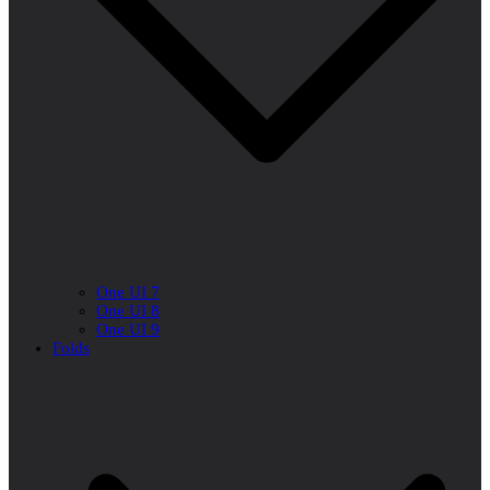
One UI 7
One UI 8
One UI 9
Folds