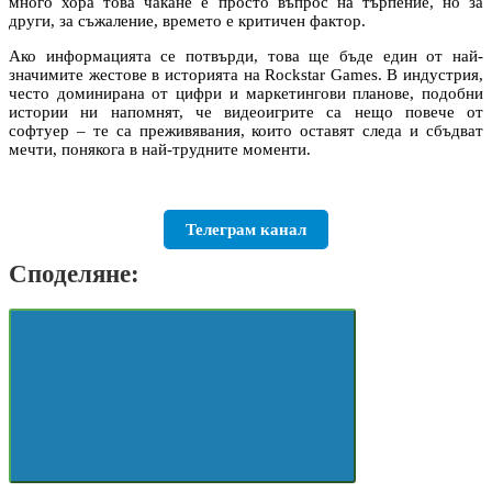
много хора това чакане е просто въпрос на търпение, но за
други, за съжаление, времето е критичен фактор.
Ако информацията се потвърди, това ще бъде един от най-
значимите жестове в историята на Rockstar Games. В индустрия,
често доминирана от цифри и маркетингови планове, подобни
истории ни напомнят, че видеоигрите са нещо повече от
софтуер – те са преживявания, които оставят следа и сбъдват
мечти, понякога в най-трудните моменти.
Телеграм канал
Споделяне: