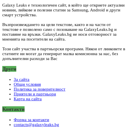
Galaxy Leaks е технологичен сайт, в който ще откриете актуални
новини, лийкове и полезни статии за Samsung, Android и други
смарт устройства.
Възпроизвеждането на цели текстове, както и на части от
текстове е позволено само с позоваване на GalaxyLeaks.bg и
поставяне на връзки. GalaxyLeaks.bg не носи отговорност за
мненията на посетители на сайта.
Този сайт участва в партньорски програми. Някои от линковете в
статиите ни могат да генерират малка комисионна за нас, без
допълнителни разходи за Вас
Други
За сайта
Общи условия
Политика за поверителност
Приятели и партньори
Карта на сайта
Контакти
Форма за контакти
contacts@galaxyleaks.bg