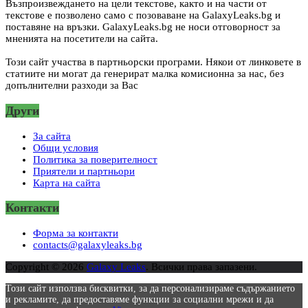
Възпроизвеждането на цели текстове, както и на части от
текстове е позволено само с позоваване на GalaxyLeaks.bg и
поставяне на връзки. GalaxyLeaks.bg не носи отговорност за
мненията на посетители на сайта.
Този сайт участва в партньорски програми. Някои от линковете в
статиите ни могат да генерират малка комисионна за нас, без
допълнителни разходи за Вас
Други
За сайта
Общи условия
Политика за поверителност
Приятели и партньори
Карта на сайта
Контакти
Форма за контакти
contacts@galaxyleaks.bg
Copyright © 2026
Galaxy Leaks
. Всички права запазени.
Този сайт използва бисквитки, за да персонализираме съдържанието
и рекламите, да предоставяме функции за социални мрежи и да