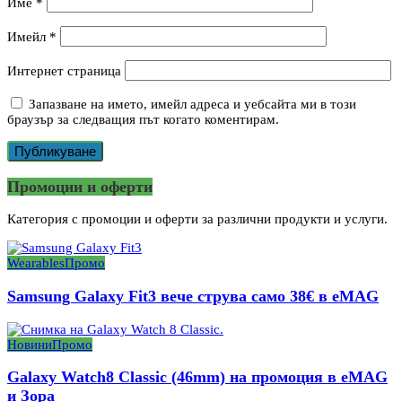
Име
*
Имейл
*
Интернет страница
Запазване на името, имейл адреса и уебсайта ми в този
браузър за следващия път когато коментирам.
Промоции и оферти
Категория с промоции и оферти за различни продукти и услуги.
Wearables
Промо
Samsung Galaxy Fit3 вече струва само 38€ в eMAG
Новини
Промо
Galaxy Watch8 Classic (46mm) на промоция в eMAG
и Зора