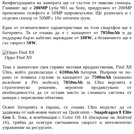
Конфигурацията на камерата ще се състои от няколко сензора.
Главният ще е
200MP
Lytia 901 на Sony, придружен от 200MP
преископен телефото и 50MP широкоъгълен. Ще разполага и с
отделен сензор от 50MP с 10х оптичен зуум.
Една от отличителните характеристики на този смартфон ще е
батерията. Тя се очаква да е с капацитет от
7050mAh
и да
поддържа бързо кабелно зареждане от
100W
, а безжичното ще е
със скорост
50W
.
Oppo Find X9
Това е значителен скок спрямо неговия предшественик, Find X8
Ultra, който разполагаше с
6100mAh
батерия. Въпреки че по-
рано се появиха слухове за капацитет до
7500mAh
(
каквато
виждаме в Pro модела
),
7050mAh
за Ultra версията е
стратегическо решение, вероятно продиктувано от
необходимостта да се остави място за сложната система от
камери с перископни обективи.
Освен батерията и екрана, се очаква Ultra моделът да се
задвижва от най-новия чипсет на Qualcomm –
Snapdragon 8 Elite
Gen 5
. Това, в комбинация с Color OS 16 (
базирана на Android
16
), трябва да осигури светкавична скорост и интелигентно
управление на ресурсите.