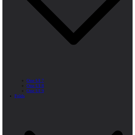
One UI 7
One UI 8
One UI 9
Folds