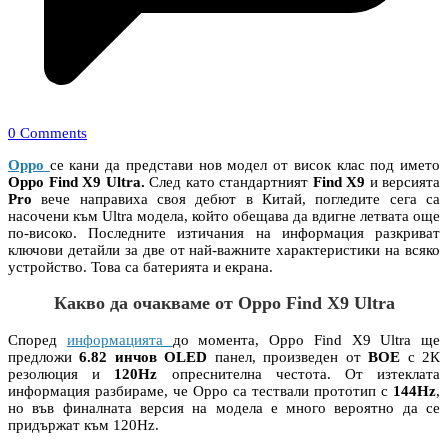
0 Comments
Oppo
се кани да представи нов модел от висок клас под името
Oppo Find X9 Ultra.
След като стандартният
Find X9
и версията
Pro
вече направиха своя дебют в Китай, погледите сега са
насочени към Ultra модела, който обещава да вдигне летвата още
по-високо. Последните изтичания на информация разкриват
ключови детайли за две от най-важните характеристики на всяко
устройство. Това са батерията и екрана.
Какво да очакваме от Oppo Find X9 Ultra
Според
информацията
до момента, Oppo Find X9 Ultra ще
предложи
6.82 инчов
OLED
панел, произведен от
BOE
с 2К
резолюция и
120Hz
опреснителна честота. От изтеклата
информация разбираме, че Oppo са тествали прототип с
144Hz
,
но във финалната версия на модела е много вероятно да се
придържат към 120Hz.