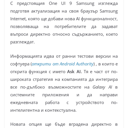
С предстоящия One UI 9 Samsung изглежда
подготвя актуализация на своя браузър Samsung
Internet, която ще добави нова AI функционалност,
позволяваща на потребителите да задават
въпроси директно относно съдържанието, което
разглеждат.
Информацията идва от ранни тестови версии на
софтуера (
открити от Android Authority
) , в които е
открита функция с името
Ask AI.
Тя е част от по-
широката стратегия на компанията да интегрира
все по-дълбоко възможностите на
Galaxy AI
в
системните приложения и да направи
ежедневната работа с устройството по-
интелигентна и контекстуална.
Новата опция ще бъде вградена директно в