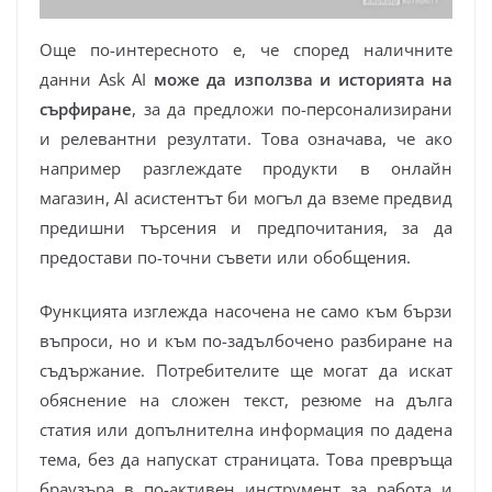
Още по-интересното е, че според наличните
данни Ask AI
може да използва и историята на
сърфиране
, за да предложи по-персонализирани
и релевантни резултати. Това означава, че ако
например разглеждате продукти в онлайн
магазин, AI асистентът би могъл да вземе предвид
предишни търсения и предпочитания, за да
предостави по-точни съвети или обобщения.
Функцията изглежда насочена не само към бързи
въпроси, но и към по-задълбочено разбиране на
съдържание. Потребителите ще могат да искат
обяснение на сложен текст, резюме на дълга
статия или допълнителна информация по дадена
тема, без да напускат страницата. Това превръща
браузъра в по-активен инструмент за работа и