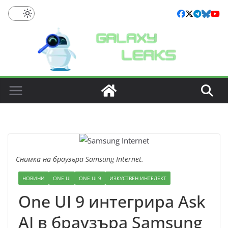
Skip
to
content
Снимка на браузъра Samsung Internet.
НОВИНИ
ONE UI
ONE UI 9
ИЗКУСТВЕН ИНТЕЛЕКТ
One UI 9 интегрира Ask
AI в браузъра Samsung