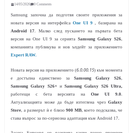
14/05/2026
0 Comments
Samsung започна да подготвя своите приложения за
новата версия на интерфейса
One UI 9
, базирана на
Android 17
. Малко след пускането на първата бета
версия на One UI 9 за серията
Samsung Galaxy S26
,
компанията публикува и нов ъпдейт за приложението
Expert RAW.
6.0.00.15
Новата версия на приложението (
) към момента
е достъпна единствено за
Samsung Galaxy S26
,
Samsung Galaxy S26+
и
Samsung Galaxy S26 Ultra,
работещи с бета версията на
One UI 9.0
.
Актуализацията може да бъде изтеглена чрез
Galaxy
Store
, а размерът ѝ е близо
900 MB
, което подсказва, че
става въпрос за по-сериозна адаптация към Android 17.
Засега Samsung не разкрива какви точно промени