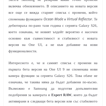
включва обновлението. В описанието на новата версия
все още се вижда старият списък с промени, който
Ocean Mode
Virtual Reflector
споменава функциите
и
. Те
дебютираха по-рано тази година с серията Galaxy S26,
което означава, че новият ъпдейт вероятно е насочен
основно към съвместимост и стабилност с новата
версия на One UI, а не към добавяне на нови
функционалности.
Интересното е, че и самият списък с промени на
първата бета версия на One UI 9 не споменава нови
камера функции за серията Galaxy S26. Това обаче не
означава, че такива няма да бъдат добавени по-късно.
Възможно е Samsung да подготвя допълнителни
подобрения за камерата и
Expert RAW
, които да бъдат
активирани в следващи бета версии или със стабилното