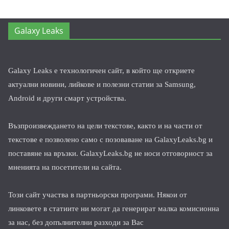
Galaxy Leaks
Galaxy Leaks е технологичен сайт, в който ще откриете
актуални новини, лийкове и полезни статии за Samsung,
Android и други смарт устройства.
Възпроизвеждането на цели текстове, както и на части от
текстове е позволено само с позоваване на GalaxyLeaks.bg и
поставяне на връзки. GalaxyLeaks.bg не носи отговорност за
мненията на посетители на сайта.
Този сайт участва в партньорски програми. Някои от
линковете в статиите ни могат да генерират малка комисионна
за нас, без допълнителни разходи за Вас