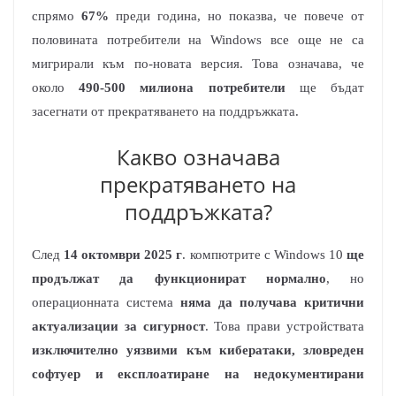
спрямо
67%
преди година, но показва, че повече от
половината потребители на Windows все още не са
мигрирали към по-новата версия. Това означава, че
около
490-500 милиона потребители
ще бъдат
засегнати от прекратяването на поддръжката.​
Какво означава
прекратяването на
поддръжката?
След
14 октомври 2025 г
. компютрите с Windows 10
ще
продължат да функционират нормално
, но
операционната система
няма да получава критични
актуализации за сигурност
. Това прави устройствата
изключително уязвими към кибератаки, зловреден
софтуер и експлоатиране на недокументирани