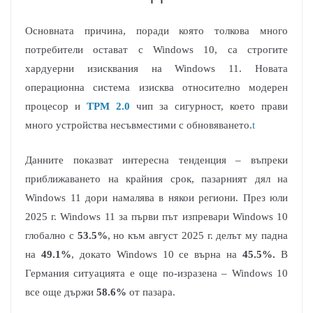
Основната причина, поради която толкова много
потребители остават с Windows 10, са строгите
хардуерни изисквания на Windows 11. Новата
операционна система изисква относително модерен
процесор и
TPM 2.0
чип за сигурност, което прави
много устройства несъвместими с обновяването.
t
Данните показват интересна тенденция – въпреки
приближаването на крайния срок, пазарният дял на
Windows 11 дори намалява в някои региони. През юли
2025 г. Windows 11 за първи път изпревари Windows 10
глобално с
53.5%
, но към август 2025 г. делът му падна
на
49.1%
, докато Windows 10 се върна на
45.5%.
В
Германия ситуацията е още по-изразена – Windows 10
все още държи
58.6%
от пазара.​​