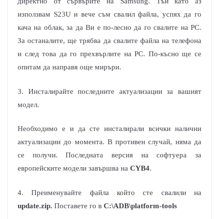
директно от сървърите на Samsung. Тъй като аз
използвам S23U и вече съм свалил файла, успях да го
кача на облак, за да Ви е по-лесно да го свалите на PC.
За останалите, ще трябва да свалите файла на телефона
и след това да го прехвърлите на PC. По-късно ще се
опитам да направя още миръри.
3. Инсталирайте последните актуализации за вашият
модел.
Необходимо е и да сте инсталирали всички налични
актуализации до момента. В противен случай, няма да
се получи. Последната версия на софтуера за
европейските модели завършва на
CYB4
.
4. Преименувайте файла който сте свалили на
update.zip.
Поставете го в
C:\ADB\platform-tools