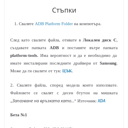
Стъпки
Сваляте
ADB Platform Folder
на компютъра.
След като свалите файла, отивате в
Локален диск C
,
създавате папката
ADB
и поставяте вътре папката
platform-tools.
Има вероятност и да е необходимо да
имате инсталирани последните драйвери от
Samsung
.
Може да ги свалите от тук:
ЦЪК
.
2. Сваляте файла, според модела които използвате.
Файловете се свалят с десен бтутон на мишката
Запазване на връзката като…
XDA
„
“ Източник:
Бета №1