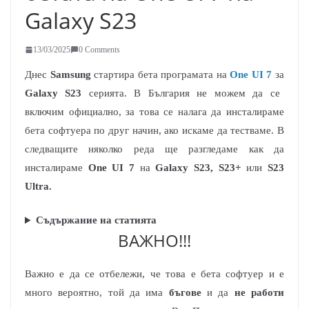
Galaxy S23
13/03/2025
0 Comments
Днес
Samsung
стартира бета програмата на
One UI 7
за
Galaxy S23
серията. В България не можем да се
включим официално, за това се налага да инсталираме
бета софтуера по друг начин, ако искаме да тестваме. В
следващите няколко реда ще разгледаме как да
инсталираме
One UI 7
на
Galaxy S23, S23+
или
S23
Ultra.
Съдържание на статията
ВАЖНО!!!
Важно е да се отбележи, че това е бета софтуер и е
много вероятно, той да има
бъгове
и да
не работи