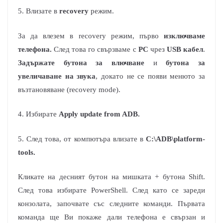
5. Влизате в
recovery
режим.
За да влезем в recovery режим, първо
изключваме
телефона.
След това го свързваме с
PC
чрез
USB кабел
.
Задържате бутона за влючване
и
бутона за
увеличаване на звука
, докато не се появи менюто за
възтановяване (recovery mode).
4. Избирате
Apply update from ADB.
5. След това, от компютъра влизате в
C:\ADB\platform-
tools.
Кликате на десният бутон на мишката + бутона Shift.
След това избирате PowerShell. След като се зареди
конзолата, започвате със следните команди. Първата
команда ще Ви покаже дали телефона е свързан и