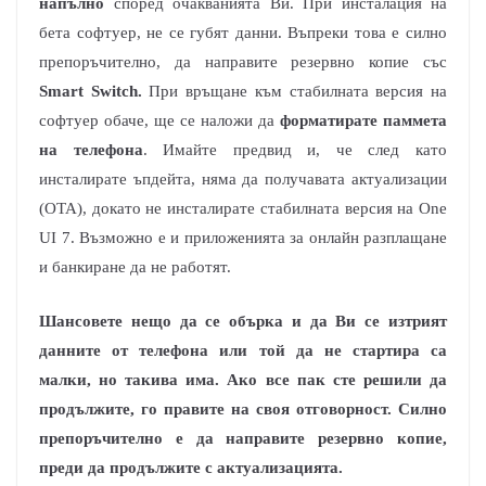
напълно
според очакванията Ви. При инсталация на
бета софтуер, не се губят данни. Въпреки това е силно
препоръчително, да направите резервно копие със
Smart Switch.
При връщане към стабилната версия на
софтуер обаче, ще се наложи да
форматирате паммета
на телефона
. Имайте предвид и, че след като
инсталирате ъпдейта, няма да получавата актуализации
(OTA), докато не инсталирате стабилната версия на One
UI 7. Възможно е и приложенията за онлайн разплащане
и банкиране да не работят.
Шансовете нещо да се обърка и да Ви се изтрият
данните от телефона или той да не стартира са
малки, но такива има. Ако все пак сте решили да
продължите, го правите на своя отговорност. Силно
препоръчително е да направите резервно копие,
преди да продължите с актуализацията.