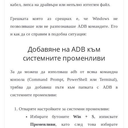
кабел, липса на драйвъри или непълно изтеглен файл.
Грешката която аз срещнах е, че Windows не
позволяваше или не разпознаваше ADB командите. Ето
и как да се справим в подобна ситуация:
Добавяне на ADB към
системните променливи
За да можеш да използваш adb от всяка командна
конзола (Command Prompt, PowerShell или Terminal),
трябва да добавиш пътя към папката с ADB в
системните променливи:
Отваряте настройките за системни променливи:
Избирате бутоните
Win + S
, изписвате
Променливи
, като след това избирате