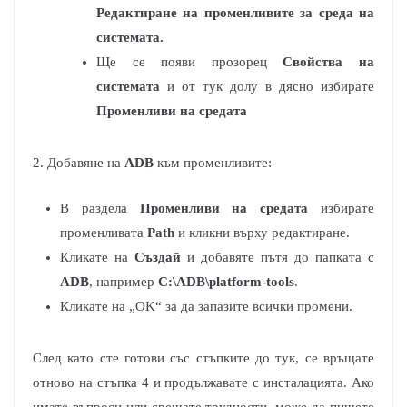
Редактиране на променливите за среда на
системата.
Ще се появи прозорец
Свойства на
системата
и от тук долу в дясно избирате
Променливи на средата
2. Добавяне на
ADB
към променливите:
В раздела
Променливи на средата
избирате
променливата
Path
и кликни върху редактиране.
Кликате на
Създай
и добавяте пътя до папката с
ADB
, например
C:\ADB\platform-tools
.
Кликате на „OK“ за да запазите всички промени.
След като сте готови със стъпките до тук, се връщате
отново на стъпка 4 и продължавате с инсталацията. Ако
имате въпроси или срещате трудности, може да пишете