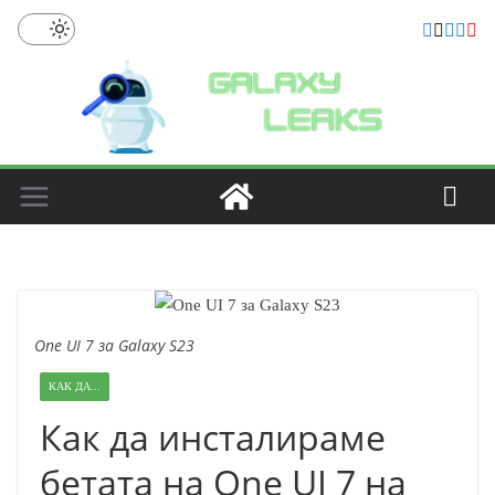
Skip
to
content
One UI 7 за Galaxy S23
КАК ДА...
Как да инсталираме
бетата на One UI 7 на