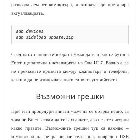
разпознаваем от компютъра, а втората ще инсталира
актуализацията.
adb devices

adb sideload update.zip
След като напишете втората команда и цъкнете бутона
Enter, ще започне инсталацията на One UI 7. Важно е да
не прекъсвате връзката между компютъра и телефона,
както и да не изключвате нито едно от устройсвата.
Възможни грешки
При тези процедури винаги може да се обърка нещо, за
това не Ви съветвам да се захващате, ако не сте сигурни
какво правите. Възможните грешки тук са няколко –
компютъра да не разпознае телефона, повреден USB