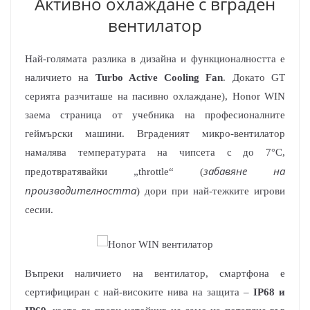
Активно охлаждане с вграден
вентилатор
Най-голямата разлика в дизайна и функционалността е
наличието на
Turbo Active Cooling Fan
. Докато GT
серията разчиташе на пасивно охлаждане), Honor WIN
заема страница от учебника на професионалните
геймърски машини. Вграденият микро-вентилатор
намалява температурата на чипсета с до 7°C,
забавяне на
предотвратявайки „throttle“ (
производителността
) дори при най-тежките игрови
сесии.
Въпреки наличието на вентилатор, смартфона е
сертифициран с най-високите нива на защита –
IP68 и