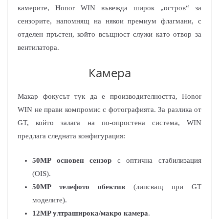
камерите, Honor WIN въвежда широк „остров“ за
сензорите, напомнящ на някои премиум флагмани, с
отделен пръстен, който всъщност служи като отвор за
вентилатора.
Камера
Макар фокусът тук да е производителността, Honor
WIN не прави компромис с фотографията. За разлика от
GT, който залага на по-опростена система, WIN
предлага следната конфигурация:
50MP основен сензор
с оптична стабилизация
(OIS).
50MP телефото обектив
(липсващ при GT
моделите).
12MP ултраширока/макро камера
.