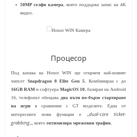
50MP селфи камера
, която поддържа запис на 4K
видео.
Процесор
Под капака на Honor WIN ще открием най-новият
чипсет
Snapdragon 8 Elite Gen 5
. Комбиниран с до
16GB RAM
и софтуера
MagicOS 10
, базиран на Android
16, телефонът обещава
два пъти по-бързо стартиране
на игри
в сравнение с GT моделите. Една от
dual-core ticket-
интересните нови функции е „
grabbing
„, която
оптимизира мрежовия трафик
.