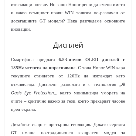
изискващи повече. Но защо Honor реши да смени името
и какво всъщност прави WIN толкова по-различен от
досегашните GT модели? Нека разгледаме основните
иновации.
Дисплей
Смартфона предлага
6.83-инчов OLED дисплей с
185Hz честота на опресняване
. С това Honor WIN кара
текущите стандарти от 120Hz да изглеждат като
AI
отживелица. Дисплеят разполага и с технология „
Oasis Eye Protection
„, която минимизира умората на
очите – критично важно за тези, които прекарват часове
пред екрана.
Дизайнът също е претърпял еволюция. Докато серията
GT имаше по-традиционен квадратен модул за