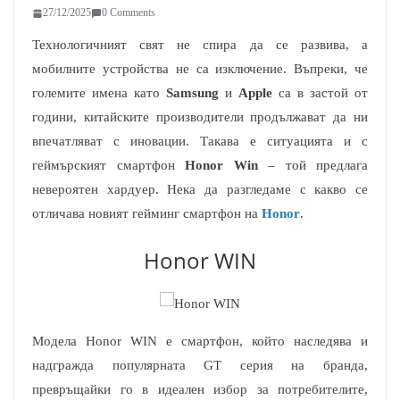
27/12/2025
0 Comments
Технологичният свят не спира да се развива, а
мобилните устройства не са изключение. Въпреки, че
големите имена като
Samsung
и
Apple
са в застой от
години, китайските производители продължават да ни
впечатляват с иновации. Такава е ситуацията и с
геймърският смартфон
Honor Win
– той предлага
невероятен хардуер. Нека да разгледаме с какво се
отличава новият гейминг смартфон на
Honor
.
Honor WIN
Модела Honor WIN е смартфон, който наследява и
надгражда популярната GT серия на бранда,
превръщайки го в идеален избор за потребителите,