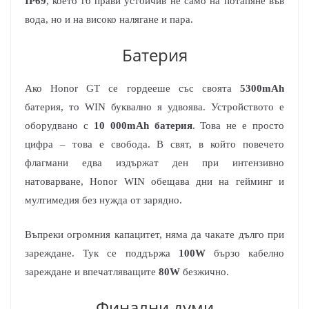
IP69
, което го прави устойчив не само на потапяне във
вода, но и на високо налягане и пара.
Батерия
Ако Honor GT се гордееше със своята
5300mAh
батерия, то WIN буквално я удвоява. Устройството е
оборудвано с
10 000mAh батерия
. Това не е просто
цифра – това е свобода. В свят, в който повечето
флагмани едва издържат ден при интензивно
натоварване, Honor WIN обещава дни на гейминг и
мултимедия без нужда от зарядно.
Въпреки огромния капацитет, няма да чакате дълго при
зареждане. Тук се поддържа
100W
бързо кабелно
зареждане и впечатляващите
80W
безжично.
Финални думи