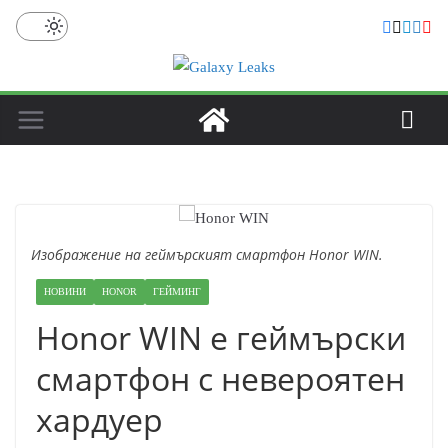
Skip
to
content
Изображение на геймърският смартфон Honor WIN.
НОВИНИ
HONOR
ГЕЙМИНГ
Honor WIN е геймърски
смартфон с невероятен
хардуер