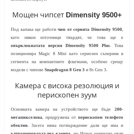
Мощен чипсет
Dimensity 9500+
Под капака ще работи
чип от серията Dimensity 9500
,
като някои източници твърдят, че това ще е
овърклокнатата версия Dimensity 9500 Plus
. Това
позиционира Magic 8 Mini като сериозен съперник в
сегмента на компактните флагмани, особено срещу
модели с чипове
Snapdragon 8 Gen 3
и 8s Gen 3.
Камера с висока резолюция и
перископен зуум
Основната камера на устройството ще бъде
200-
мегапикселова
, придружена от
перископен телефото
обектив
. Засега няма потвърждение дали ще има и
ултраширокоъгълна камера
, но Honor очевидно цели