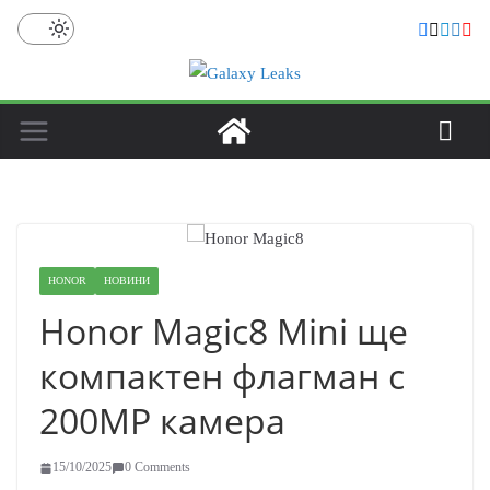
Skip
to
content
HONOR
НОВИНИ
Honor Magic8 Mini ще
компактен флагман с
200MP камера
15/10/2025
0 Comments