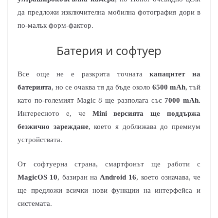
да предложи изключителна мобилна фотография дори в
по-малък форм-фактор.
Батерия и софтуер
Все още не е разкрита точната
капацитет на
батерията
, но се очаква тя да бъде около
6500 mAh
, тъй
като по-големият Magic 8 ще разполага със
7000 mAh.
Интересното е, че
Mini версията ще поддържа
безжично зареждане
, което я доближава до премиум
устройствата.
От софтуерна страна, смартфонът ще работи с
MagicOS 10
, базиран на
Android 16
, което означава, че
ще предложи всички нови функции на интерфейса и
системата.