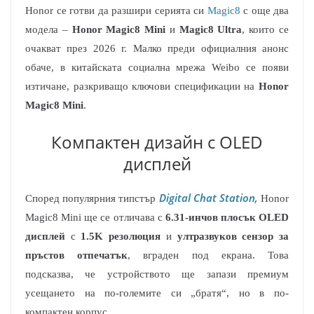
Honor се готви да разшири серията си
Magic8
с още два
модела –
Honor Magic8 Mini
и
Magic8 Ultra
, които се
очакват през 2026 г. Малко преди официалния анонс
обаче, в китайската социална мрежа Weibo се появи
изтичане, разкриващо ключови спецификации на
Honor
Magic8 Mini
.
Компактен дизайн с OLED
дисплей
Digital Chat Station
,
Според популярния типстър
Honor
Magic8 Mini ще се отличава с
6.31-инчов плосък OLED
дисплей
с
1.5K резолюция
и
ултразвуков сензор за
пръстов отпечатък
, вграден под екрана. Това
подсказва, че устройството ще запази премиум
усещането на по-големите си „братя“, но в по-
компактен корпус.