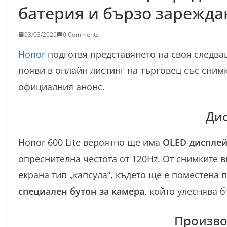
батерия и бързо зарежда
03/03/2026
0 Comments
Honor
подготвя представянето на своя следв
появи в онлайн листинг на търговец със сни
официалния анонс.
Ди
Honor 600 Lite вероятно ще има
OLED дисплей 
опреснителна честота от 120Hz. От снимките 
екрана тип „капсула“, където ще е поместена 
специален бутон за камера
, който улеснява 
Произво