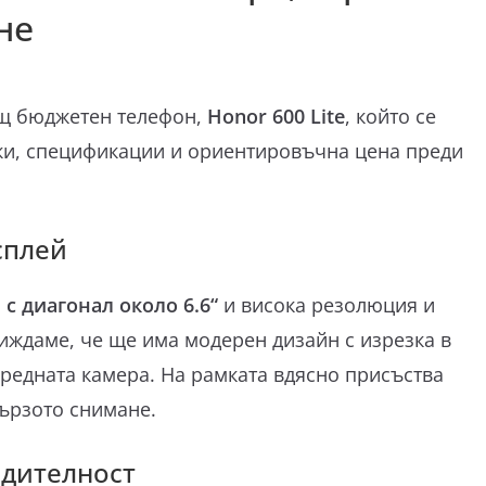
не
ащ бюджетен телефон,
Honor 600 Lite
, който се
мки, спецификации и ориентировъчна цена преди
сплей
с диагонал около 6.6“
и висока резолюция и
виждаме, че ще има модерен дизайн с изрезка в
предната камера. На рамката вдясно присъства
бързото снимане.
дителност