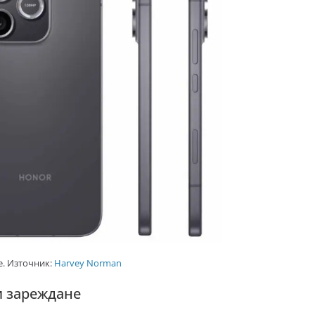
e. Източник:
Harvey Norman
и зареждане