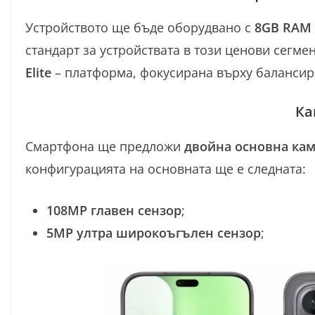
Устройството ще бъде оборудвано с
8GB RAM
стандарт за устройствата в този ценови сегме
Elite
– платформа, фокусирана върху балансир
Ка
Смартфона ще предложи
двойна основна ка
конфигурацията на основната ще е следната:
108MP главен сензор
;
5MP ултра широкоъгълен сензор
;