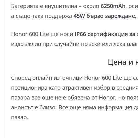
Батерията е внушителна – около
6250mAh
, ос
а също така поддържа
45W бързо зареждане
,
Honor 600 Lite ще носи
IP66 сертификация за 
издръжлив при случайни пръски или лека влаг
Цена и 
Според онлайн източници Honor 600 Lite ще се
позиционира като атрактивен избор в средния
пазара все още не е обявена от Honor, но поя
анонсът е близо. Все още няма информация д
пазар.