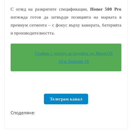
С оглед на разкритите спецификации,
Honor 500 Pro
изглежда готов да затвърди позицията на марката в
премиум сегмента – с фокус върху камерата, батерията
и производителността.
График с датите за ъпдейта до MagicOS
10 и Android 16
Телеграм канал
Споделяне: