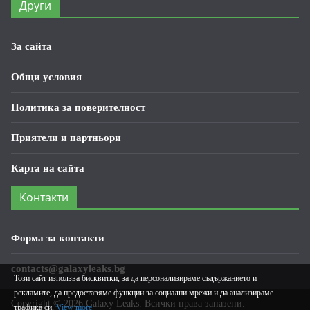
Други
За сайта
Общи условия
Политика за поверителност
Приятели и партньори
Карта на сайта
Контакти
Форма за контакти
contacts@galaxyleaks.bg
Този сайт използва бисквитки, за да персонализираме съдържанието и
рекламите, да предоставяме функции за социални мрежи и да анализираме
Copyright © 2026
Galaxy Leaks
. Всички права запазени.
трафика си.
View more