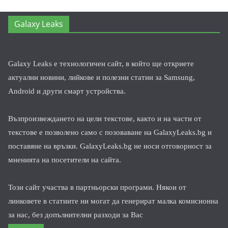
Galaxy Leaks
Galaxy Leaks е технологичен сайт, в който ще откриете
актуални новини, лийкове и полезни статии за Samsung,
Android и други смарт устройства.
Възпроизвеждането на цели текстове, както и на части от
текстове е позволено само с позоваване на GalaxyLeaks.bg и
поставяне на връзки. GalaxyLeaks.bg не носи отговорност за
мненията на посетители на сайта.
Този сайт участва в партньорски програми. Някои от
линковете в статиите ни могат да генерират малка комисионна
за нас, без допълнителни разходи за Вас