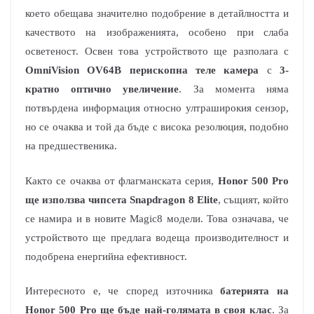
което обещава значително подобрение в детайлността и
качеството на изображенията, особено при слаба
осветеност. Освен това устройството ще разполага с
OmniVision OV64B перископна теле камера
с
3-
кратно оптично увеличение
. За момента няма
потвърдена информация относно ултраширокия сензор,
но се очаква и той да бъде с висока резолюция, подобно
на предшественика.
Както се очаква от флагманската серия,
Honor 500 Pro
ще използва чипсета Snapdragon 8 Elite
, същият, който
се намира и в новите Magic8 модели. Това означава, че
устройството ще предлага водеща производителност и
подобрена енергийна ефективност.
Интересното е, че според източника
батерията на
Honor 500 Pro ще бъде най-голямата в своя клас
. За