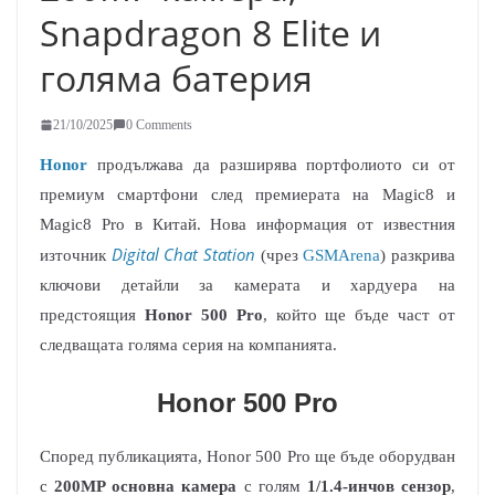
Snapdragon 8 Elite и
голяма батерия
21/10/2025
0 Comments
Honor
продължава да разширява портфолиото си от
премиум смартфони след премиерата на Magic8 и
Magic8 Pro в Китай. Нова информация от известния
Digital Chat Station
източник
(чрез
GSMArena
) разкрива
ключови детайли за камерата и хардуера на
предстоящия
Honor 500 Pro
, който ще бъде част от
следващата голяма серия на компанията.
Honor 500 Pro
Според публикацията, Honor 500 Pro ще бъде оборудван
с
200MP основна камера
с голям
1/1.4-инчов сензор
,