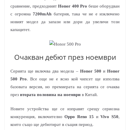
сравнение, предходният
Honor 400 Pro
беше оборудван
с огромна
7200mAh
батерия, така че не е изключено
новият модел да запази или дори да увеличи този
капацитет.
Очакван дебют през ноември
Серията ще включва два модела –
Honor 500
и
Honor
500 Pro
. Все още не е ясно кой чипсет ще използва
базовата версия, но премиерата на серията се очаква
през
втората половина на ноември
в Китай.
Новите устройства ще се изправят срещу сериозна
конкуренция, включително
Oppo Reno 15
и
Vivo S50
,
които също ще дебютират в същия период.