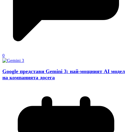
0
Google представи Gemini 3: най-мощният AI модел
на компанията досега