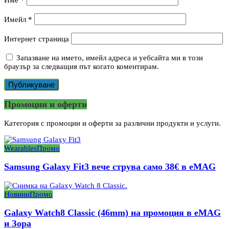
Имейл
*
Интернет страница
Запазване на името, имейл адреса и уебсайта ми в този
браузър за следващия път когато коментирам.
Промоции и оферти
Категория с промоции и оферти за различни продукти и услуги.
Wearables
Промо
Samsung Galaxy Fit3 вече струва само 38€ в eMAG
Новини
Промо
Galaxy Watch8 Classic (46mm) на промоция в eMAG
и Зора