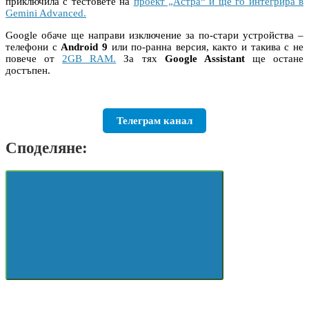
приключила с тестовете на
проект „Астра“ и ще го интегрира в
Gemini Advanced.
Google обаче ще направи изключение за по-стари устройства –
телефони с
Android 9
или по-ранна версия, както и такива с не
повече от
2GB RAM.
За тях
Google Assistant
ще остане
достъпен.
Телеграм канал
Споделяне: