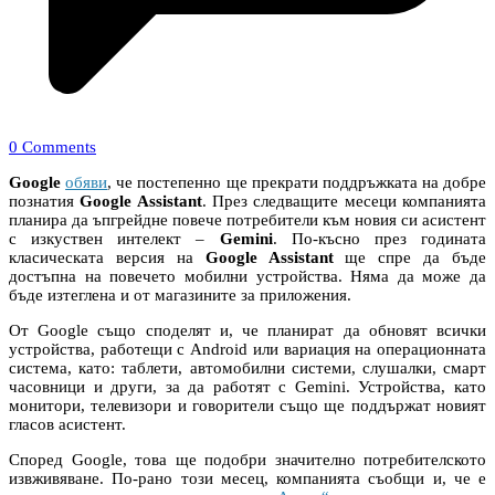
0 Comments
Google
обяви
, че постепенно ще прекрати поддръжката на добре
познатия
Google Assistant
. През следващите месеци компанията
планира да ъпгрейдне повече потребители към новия си асистент
с изкуствен интелект –
Gemini
. По-късно през годината
класическата версия на
Google Assistant
ще спре да бъде
достъпна на повечето мобилни устройства. Няма да може да
бъде изтеглена и от магазините за приложения.
От Google също споделят и, че планират да обновят всички
устройства, работещи с Android или вариация на операционната
система, като: таблети, автомобилни системи, слушалки, смарт
часовници и други, за да работят с Gemini. Устройства, като
монитори, телевизори и говорители също ще поддържат новият
гласов асистент.
Според Google, това ще подобри значително потребителското
извживяване. По-рано този месец, компанията съобщи и, че е