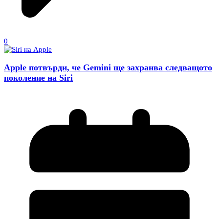
0
Apple потвърди, че Gemini ще захранва следващото
поколение на Siri