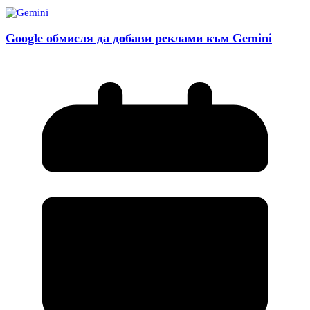
Google обмисля да добави реклами към Gemini