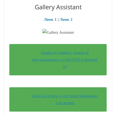
Gallery Assistant
Линк 1
|
Линк 2
Появи се график с датите за
актуализацията до One UI 8 и Android
16
Good Lock вече е достъпен официално
в България