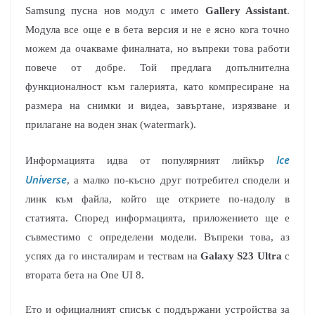
Samsung пусна нов модул с името
Gallery Assistant
.
Модула все още е в бета версия и не е ясно кога точно
можем да очакваме финалната, но въпреки това работи
повече от добре. Той предлага допълнителна
функционалност към галерията, като компресиране на
размера на снимки и видеа, завъртане, изрязване и
прилагане на воден знак (watermark).
Ice
Информацията идва от популярният лийкър
Universe
, а малко по-късно друг потребител сподели и
линк към файла, който ще откриете по-надолу в
статията. Според информацията, приложението ще е
съвместимо с определени модели. Въпреки това, аз
успях да го инсталирам и тествам на
Galaxy S23 Ultra
с
втората бета на One UI 8.
Ето и официалният списък с поддържани устройства за