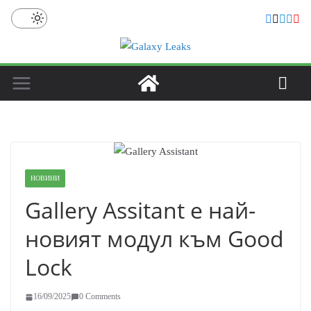
Skip
to
content
НОВИНИ
Gallery Assitant е най-
новият модул към Good
Lock
16/09/2025
0 Comments