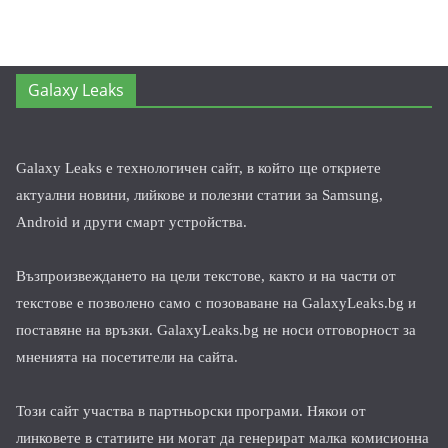
Galaxy Leaks
Galaxy Leaks е технологичен сайт, в който ще откриете
актуални новини, лийкове и полезни статии за Samsung,
Android и други смарт устройства.
Възпроизвеждането на цели текстове, както и на части от
текстове е позволено само с позоваване на GalaxyLeaks.bg и
поставяне на връзки. GalaxyLeaks.bg не носи отговорност за
мненията на посетители на сайта.
Този сайт участва в партньорски програми. Някои от
линковете в статиите ни могат да генерират малка комисионна