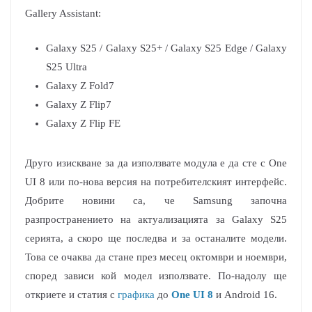
Gallery Assistant:
Galaxy S25 / Galaxy S25+ / Galaxy S25 Edge / Galaxy
S25 Ultra
Galaxy Z Fold7
Galaxy Z Flip7
Galaxy Z Flip FE
Друго изискване за да използвате модула е да сте с One
UI 8 или по-нова версия на потребителският интерфейс.
Добрите новини са, че Samsung започна
разпространението на актуализацията за Galaxy S25
серията, а скоро ще последва и за останалите модели.
Това се очаква да стане през месец октомври и ноември,
според зависи кой модел използвате. По-надолу ще
откриете и статия с
графика
до
One UI 8
и Android 16.