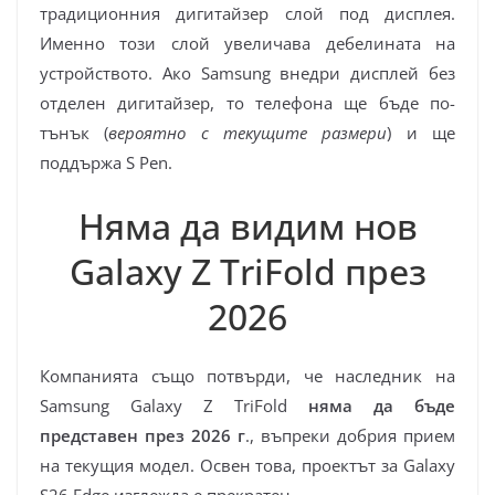
традиционния дигитайзер слой под дисплея.
Именно този слой увеличава дебелината на
устройството. Ако Samsung внедри дисплей без
отделен дигитайзер, то телефона ще бъде по-
тънък (
вероятно с текущите размери
) и ще
поддържа S Pen.
Няма да видим нов
Galaxy Z TriFold през
2026
Компанията също потвърди, че наследник на
Samsung Galaxy Z TriFold
няма да бъде
представен през 2026 г
., въпреки добрия прием
на текущия модел. Освен това, проектът за Galaxy
S26 Edge изглежда е прекратен.