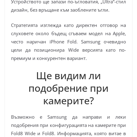
Устройството ще запази по-ъгловатия, „Ultra“-стил
дизайн, без връщане към заоблените ъгли.
Стратегията изглежда като директен отговор на
слуховете около бъдещ сгъваем модел на Apple,
често наричан iPhone Fold. Samsung очевидно
цели да позиционира Wide версията като по-
премиум и конкурентен вариант.
Ще видим ли
подобрение при
камерите?
Възможно е Samsung да направи и леки
подобрения при конфигурацията на камерите при
Fold8 Wide и Fold8. Информацията, която витае в