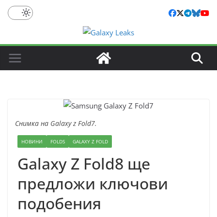
Skip
to
content
Снимка на Galaxy z Fold7.
НОВИНИ
FOLDS
GALAXY Z FOLD
Galaxy Z Fold8 ще
предложи ключови
подобения