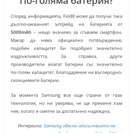
По-голяма батерия?
Според информацията, Fold8 може да получи така
дългоочакваният ъпгрейд на батерията от
5000mAh
– нещо значимо за сгъваем смартфон.
Макар да няма официално потвърждение,
подобен капацитет би подобрил значително
издръжливостта. За справка, други
производители влагат батерии със значително
по-голям капацитет, благодарение на въглеродно-
силициевите батерии.
За момента Samsung все още страни от тази
технология, но ни уверява, че ще премине към
нея, когато я сметне за достатъчно надеждна.
Интересно:
Samsung обясни отсъствието на