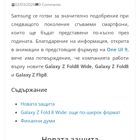
02/03/2026
0 Comments
Samsung се готви за значително подобрение при
следващото поколение сгъваеми смартфони,
които ще бъдат представени по-късно през
годината. Благодарение на информация, открита
в анимации в предстоящия фърмуер на
One UI 9
,
вече има потвърждение, че компанията работи
върху новите
Galaxy Z Fold8 Wide
,
Galaxy Z Fold8
и
Galaxy Z Flip8
.
Съдържание
Новата защита
Galaxy Z Fold 8 Wide: още по-широк формат
Финални думи
Новата защита