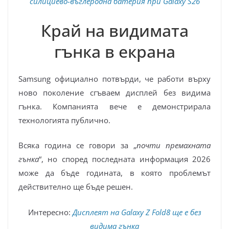
силициево-въглеродна батерия при Galaxy S26
Край на видимата
гънка в екрана
Samsung официално потвърди, че работи върху
ново поколение сгъваем дисплей без видима
гънка. Компанията вече е демонстрирала
технологията публично.
Всяка година се говори за „
почти премахната
гънка
“, но според последната информация 2026
може да бъде годината, в която проблемът
действително ще бъде решен.
Интересно:
Дисплеят на Galaxy Z Fold8 ще е без
видима гънка