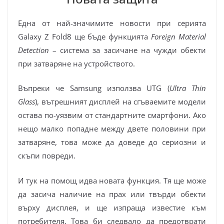
Една от най-значимите новости при серията
Galaxy Z Fold8 ще бъде функцията
Foreign Material
Detection
– система за засичане на чужди обекти
при затваряне на устройството.
Въпреки че Samsung използва UTG (
Ultra Thin
Glass
), вътрешният дисплей на сгъваемите модели
остава по-уязвим от стандартните смартфони. Ако
нещо малко попадне между двете половини при
затваряне, това може да доведе до сериозни и
скъпи повреди.
И тук на помощ идва новата функция. Тя ще може
да засича наличие на прах или твърди обекти
върху дисплея, и ще изпраща известие към
потребителя. Това би следвало да предотврати