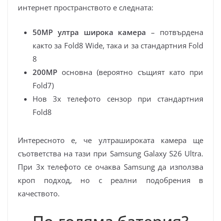
интернет пространството е следната:
50MP ултра широка камера
– потвърдена
както за Fold8 Wide, така и за стандартния Fold
8
200MP
основна (вероятно същият като при
Fold7)
Нов 3x телефото сензор при стандартния
Fold8
Интересното е, че ултрашироката камера ще
съответства на тази при Samsung Galaxy S26 Ultra.
При 3x телефото се очаква Samsung да използва
кроп подход, но с реални подобрения в
качеството.