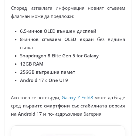
Според изтеклата информация новият сгъваем
флагман може да предложи:
6.5-инчов OLED външен дисплей
8-инчов сгъваем OLED екран
без видима
гънка
Snapdragon 8 Elite Gen 5 for Galaxy
12GB RAM
256GB вътрешна памет
Android 17 с One UI 9
Ако това се потвърди,
Galaxy Z Fold8
може да бъде
сред
първите смартфони със стабилната версия
на Android 17
и по-издръжлива батерия.