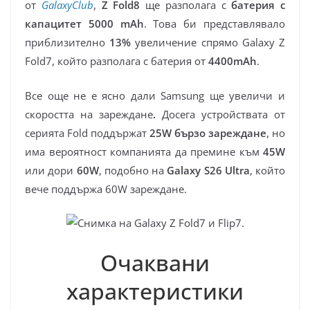
от
GalaxyClub
,
Z Fold8
ще разполага с
батерия с
капацитет 5000 mAh
. Това би представлявало
приблизително
13%
увеличение спрямо Galaxy Z
Fold7, който разполага с батерия от
4400mAh
.
Все още не е ясно дали Samsung ще увеличи и
скоростта на зареждане
.
Досега устройствата от
серията Fold поддържат
25W бързо зареждане
, но
има вероятност компанията да премине към
45W
или дори
60W
, подобно на
Galaxy S26 Ultra
, който
вече поддържа 60W зареждане.
Очаквани
характеристики