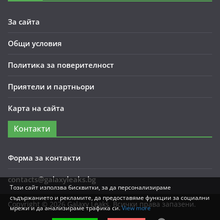
За сайта
Общи условия
Политика за поверителност
Приятели и партньори
Карта на сайта
Контакти
Форма за контакти
contacts@galaxyleaks.bg
Този сайт използва бисквитки, за да персонализираме
съдържанието и рекламите, да предоставяме функции за социални
Copyright © 2026
Galaxy Leaks
. Всички права запазени.
мрежи и да анализираме трафика си.
View more