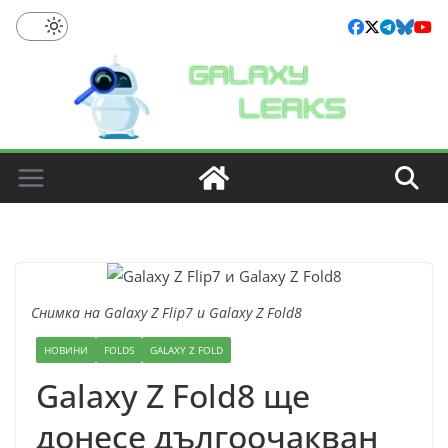
Skip
to
content
Снимка на Galaxy Z Flip7 и Galaxy Z Fold8
НОВИНИ
FOLDS
GALAXY Z FOLD
Galaxy Z Fold8 ще
донесе дългоочакван