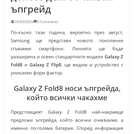
ъпгрейд
16/03/2026
0 Comments
По-късно тази година, вероятно през август,
Samsung ще представи новото поколение
сгъваеми смартфони. Линията ще бъде
разширена и освен стандартните модели
Galaxy Z
Fold8
и
Galaxy Z Flip8
, ще видим и устройство с
уникален форм фактор.
Galaxy Z Fold8 носи ъпгрейда,
който всички чакахме
Предстоящият Galaxy Z Fold8 най-накраяще
предложи ъпгрейда, който всички очаквахме, а
именно по-голяма батерия. Според информация