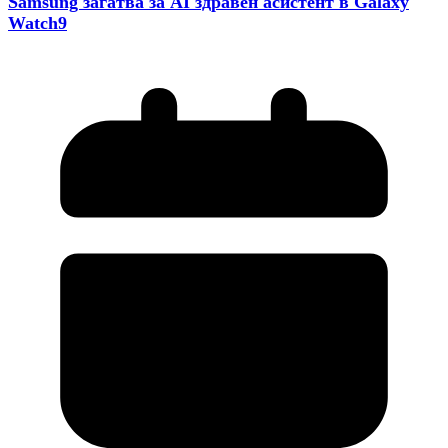
Samsung загатва за AI здравен асистент в Galaxy
Watch9