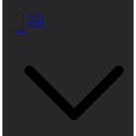
One UI 7
One UI 8
One UI 9
Folds