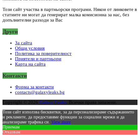
Този сайт участва в партньорски програми. Някои от линковете в
статиите ни могат да генерират малка комисионна за нас, без
допълнителни разходи за Вас
Други
За сайта
Общи условия
Политика за поверителност
Приятели и партньори
Карта на сайта
Контакти
Форма за контакти
contacts@galaxyleaks.bg
Copyright © 2026
Galaxy Leaks
. Всички права запазени.
Този сайт използва бисквитки, за да персонализираме съдържанието
и рекламите, да предоставяме функции за социални мрежи и да
анализираме трафика си.
View more
Приемам
Отказвам