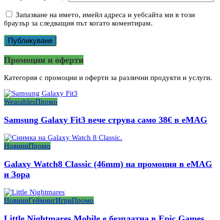
Запазване на името, имейл адреса и уебсайта ми в този
браузър за следващия път когато коментирам.
Промоции и оферти
Категория с промоции и оферти за различни продукти и услуги.
Wearables
Промо
Samsung Galaxy Fit3 вече струва само 38€ в eMAG
Новини
Промо
Galaxy Watch8 Classic (46mm) на промоция в eMAG
и Зора
Новини
Гейминг
Игри
Промо
Little Nightmares Mobile е безплатна в Epic Games