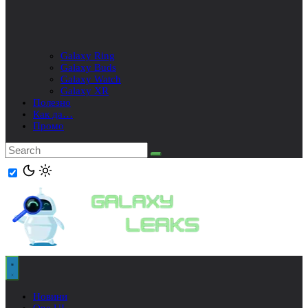
Galaxy Ring
Galaxy Buds
Galaxy Watch
Galaxy XR
Полезно
Как да…
Промо
Новини