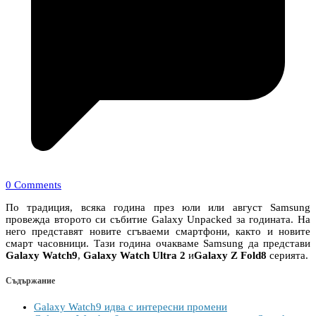
0 Comments
По традиция, всяка година през юли или август Samsung
провежда второто си събитие Galaxy Unpacked за годината. На
него представят новите сгъваеми смартфони, както и новите
смарт часовници. Тази година очакваме Samsung да представи
Galaxy Watch9
,
Galaxy Watch Ultra 2
и
Galaxy Z Fold8
серията.
Съдържание
Galaxy Watch9 идва с интересни промени