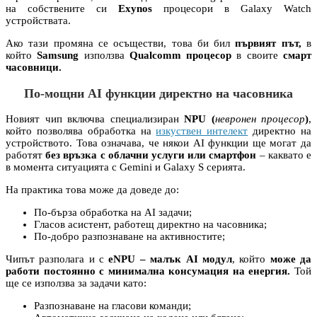
на собствените си
Exynos
процесори в Galaxy Watch
устройствата.
Ако тази промяна се осъществи, това би бил
първият път,
в
който
Samsung
използва
Qualcomm процесор
в
своите
смарт
часовници.
По-мощни AI функции директно на часовника
Новият чип включва специализиран
NPU (
невронен процесор
)
,
който позволява обработка на
изкуствен интелект
директно на
устройството. Това означава, че някои AI функции ще могат да
работят
без връзка с облачни услуги или смартфон
– каквато е
в момента ситуацията с Gemini и Galaxy S серията.
На практика това може да доведе до:
По-бърза обработка на AI задачи;
Гласов асистент, работещ директно на часовника;
По-добро разпознаване на активностите;
Чипът разполага и с
eNPU – малък AI модул
, който
може да
работи постоянно с минимална консумация на енергия.
Той
ще се използва за задачи като:
Разпознаване на гласови команди;