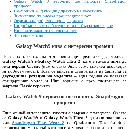
Galaxy Watch 9 вероятно ще използва Snapdragon
процесор
По-мощни AI функции директно на часовника
Значително по-висока производителност
Огромно подобрение при графиката
По-добър живот на батерията и по-бързо зареждане
Нови възможности за свързаност
Финални мисли
Galaxy Watch9 идва с интересни промени
По-късно тази година компанията ще представи два модела
–
Galaxy Watch 9
и
Galaxy Watch Ultra 2
, като в гамата
няма да
има версия Classic
(към днешна дата няма никаква индикация
за подобен модел
). Това се вписва в стратегията на Samsung за
двугодишна ротация на моделите
– една година се появяват
стандартният модел и Ultra вариант, а през следващата се
завръща Classic версията.
Galaxy Watch 9 вероятно ще използва Snapdragon
процесор
Една от най-интересните новости е свързана с хардуера. Очаква
се
Galaxy Watch9
и
Galaxy Watch Ultra 2
да използват новия
чип
Snapdragon Elite Wear 2
на
Qualcomm
. Това би било
сериозна промяна, тъй като досега Samsung разчиташе основно