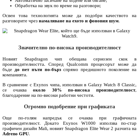
Автоматично засичане на ходене или бягане;
Обработка на звук по време на разговори;
Освен това технологията може да подобри качеството на
разговорите чрез
намаляване на ехото и фоновия шум
.
Значително по-висока производителност
Новият Snapdragon чип обещава сериозен скок в
производителността. Според Qualcomm процесорът може да
бъде
до пет пъти по-бърз
спрямо предишното поколение на
компанията.
В сравнение с Exynos чипа, използван в Galaxy Watch 8 Classic,
се очаква
около 30% по-висока производителност
,
благодарение на по-високи работни честоти.
Огромно подобрение при графиката
Още по-голям напредък се очаква при графичната
производителност. Докато Exynos W1000 използва по-стар
графичен дизайн Mali, новият Snapdragon Elite Wear 2 разчита на
Adreno GPU
.