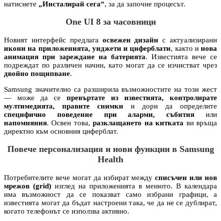
натиснете
„Инсталирай сега“
, за да започне процесът.
One UI 8 за часовници
Новият интерфейс предлага
освежен дизайн
с актуализирани
икони на приложенията, уиджети и циферблати
, както и
нова
анимация при зареждане на батерията
. Известията вече се
подреждат по различен начин, като могат да се изчистват чрез
двойно пощипване
.
Samsung значително са разширила възможностите на този жест
— може да се
превъртате из известията, контролирате
мултимедията, правите снимки
и дори да определите
специфично поведение при аларми, събития
или
напомняния
. Освен това,
разклащането на китката
ви връща
директно към основния циферблат.
Повече персонализация и нови функции в Samsung
Health
Потребителите вече могат да избират между
списъчен или нов
мрежов (grid)
изглед на приложенията в менюто. В календара
има възможност да се показват само избрани графици, а
известията могат да бъдат настроени така, че да не се дублират,
когато телефонът се използва активно.