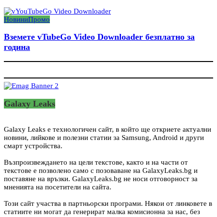
Новини
Промо
Вземете vTubeGo Video Downloader безплатно за
година
Galaxy Leaks
Galaxy Leaks е технологичен сайт, в който ще откриете актуални
новини, лийкове и полезни статии за Samsung, Android и други
смарт устройства.
Възпроизвеждането на цели текстове, както и на части от
текстове е позволено само с позоваване на GalaxyLeaks.bg и
поставяне на връзки. GalaxyLeaks.bg не носи отговорност за
мненията на посетители на сайта.
Този сайт участва в партньорски програми. Някои от линковете в
статиите ни могат да генерират малка комисионна за нас, без