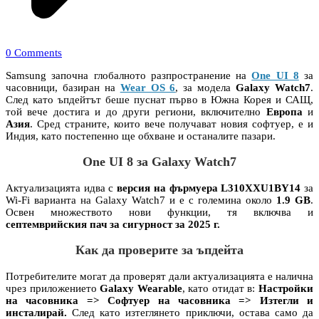
0 Comments
Samsung започна глобалното разпространение на
One UI 8
за
часовници, базиран на
Wear OS 6
, за модела
Galaxy Watch7
.
След като ъпдейтът беше пуснат първо в Южна Корея и САЩ,
той вече достига и до други региони, включително
Европа
и
Азия
. Сред страните, които вече получават новия софтуер, е и
Индия, като постепенно ще обхване и останалите пазари.
One UI 8 за Galaxy Watch7
Актуализацията идва с
версия на фърмуера L310XXU1BY14
за
Wi-Fi варианта на Galaxy Watch7 и е с големина около
1.9 GB
.
Освен множеството нови функции, тя включва и
септемврийския пач за сигурност за 2025 г.
Как да проверите за ъпдейта
Потребителите могат да проверят дали актуализацията е налична
чрез приложението
Galaxy Wearable
, като отидат в:
Настройки
на часовника => Софтуер на часовника => Изтегли и
инсталирай.
След като изтеглянето приключи, остава само да