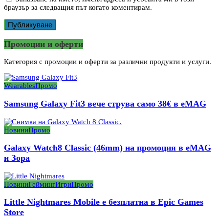
браузър за следващия път когато коментирам.
Промоции и оферти
Категория с промоции и оферти за различни продукти и услуги.
Wearables
Промо
Samsung Galaxy Fit3 вече струва само 38€ в eMAG
Новини
Промо
Galaxy Watch8 Classic (46mm) на промоция в eMAG
и Зора
Новини
Гейминг
Игри
Промо
Little Nightmares Mobile е безплатна в Epic Games
Store