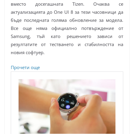
вместо досегашната Tizen. Очаква се
актуализацията до One UI 8 за тези часовници да
бъде последната голяма обновление за модела.
Все още няма официално потвърждение от
Samsung, тъй като решението зависи от
резултатите от тестването и стабилността на
новия софтуер.
:
Прочети още
Galaxy
Watch
4
и
Watch
4
Classic
получават