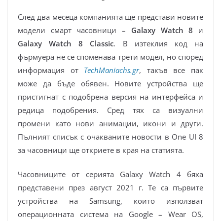
След два месеца компанията ще представи новите
модели смарт часовници –
Galaxy Watch 8
и
Galaxy Watch 8 Classic
. В изтеклия код на
фърмуера не се споменава трети модел, но според
информация от
TechManiachs.gr
, такъв все пак
може да бъде обявен. Новите устройства ще
пристигнат с подобрена версия на интерфейса и
редица подобрения. Сред тях са визуални
промени като нови анимации, икони и други.
Пълният списък с очакваните новости в One UI 8
за часовници ще откриете в края на статията.
Часовниците от серията Galaxy Watch 4 бяха
представени през август 2021 г. Те са първите
устройства на Samsung, които използват
операционната система на Google – Wear OS,