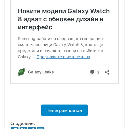
нова
актуализация
Телеграм канал
Споделяне: