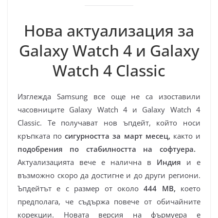
Нова актуализация за
Galaxy Watch 4 и Galaxy
Watch 4 Classic
Изглежда Samsung все още не са изоставили
часовниците Galaxy Watch 4 и Galaxy Watch 4
Classic. Те получават нов ъпдейт, който носи
кръпката по
сигурността за март месец,
както и
подобрения по стабилността на софтуера.
Актуализацията вече е налична в
Индия
и е
възможно скоро да достигне и до други региони.
Ъпдейтът е с размер от около
444 MB,
което
предполага, че съдържа повече от обичайните
корекции. Новата версия на фърмуера е