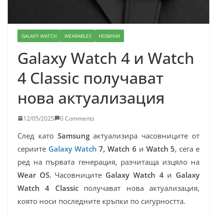
GALAXY WATCH
WEARABLES
НОВИНИ
Galaxy Watch 4 и Watch
4 Classic получават
нова актуализация
12/05/2025
0 Comments
След като
Samsung
актуализира часовниците от
сериите
Galaxy Watch
7, Watch 6
и
Watch 5
, сега е
ред на първата генерация, разчитаща изцяло на
Wear OS.
Часовниците
Galaxy Watch 4
и
Galaxy
Watch 4 Classic
получават нова актуализация,
която носи последните кръпки по сигурността.