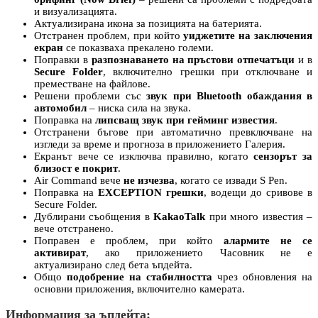
и визуализацията.
Актуализирана икона за позицията на батерията.
Отстранен проблем, при който
уиджетите на заключения
екран
се показваха прекалено големи.
Поправки в
разпознаването на пръстови отпечатъци
и в
Secure Folder
, включително грешки при отключване и
преместване на файлове.
Решени проблеми със
звук при Bluetooth обаждания в
автомобил
– ниска сила на звука.
Поправка на
липсващ звук при гейминг известия
.
Отстранени бъгове при автоматично превключване на
изгледи за време и прогноза в приложението Галерия.
Екранът вече се изключва правилно, когато
сензорът за
близост е покрит
.
Air Command вече
не изчезва
, когато се извади S Pen.
Поправка на
EXCEPTION грешки
, водещи до сривове в
Secure Folder.
Дублирани съобщения в
KakaoTalk
при много известия –
вече отстранено.
Поправен е проблем, при който
алармите не се
активират
, ако приложението Часовник не е
актуализирано след бета ъпдейта.
Общо
подобрение на стабилността
чрез обновления на
основни приложения, включително камерата.
Информация за ъпдейта: