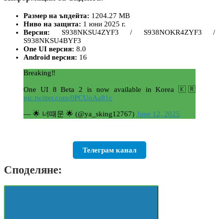
Размер на ъпдейта:
1204.27 MB
Ниво на защита:
1 юни 2025 г.
Версия:
S938NKSU4ZYF3 / S938NOKR4ZYF3 /
S938NKSU4BYF3
One UI версия:
8.0
Android версия:
16
Breaking‼️
One UI 8 Beta 2 is now available in Korea 🇰🇷
pic.twitter.com/0PCUoAa81c
— 🌟 너때문 🌟 (@ya_sking12767)
June 12, 2025
Телеграм канал
Споделяне: