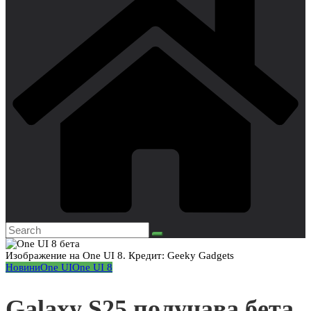
Изображение на One UI 8. Кредит: Geeky Gadgets
Новини
One UI
One UI 8
Galaxy S25 получава бета