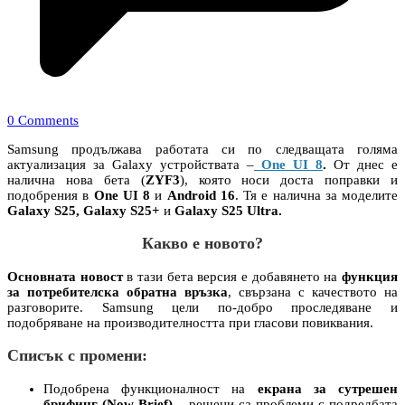
0 Comments
Samsung продължава работата си по следващата голяма
актуализация за Galaxy устройствата –
One UI 8
.
От днес е
налична нова бета (
ZYF3
), която носи доста поправки и
подобрения в
One UI 8
и
Android 16
. Тя е налична за моделите
Galaxy S25, Galaxy S25+
и
Galaxy S25 Ultra.
Какво е новото?
Основната новост
в тази бета версия е добавянето на
функция
за потребителска обратна връзка
, свързана с качеството на
разговорите. Samsung цели по-добро проследяване и
подобряване на производителността при гласови повиквания.
Списък с промени:
Подобрена функционалност на
екрана за сутрешен
брифинг (Now Brief)
– решени са проблеми с подредбата