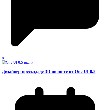
0
Дизайнер пресъздаде 3D иконите от One UI 8.5