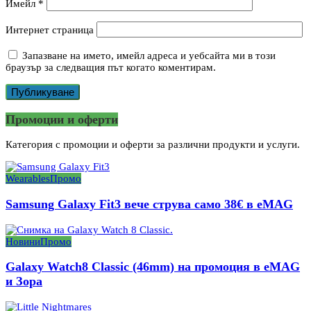
Имейл
*
Интернет страница
Запазване на името, имейл адреса и уебсайта ми в този
браузър за следващия път когато коментирам.
Промоции и оферти
Категория с промоции и оферти за различни продукти и услуги.
Wearables
Промо
Samsung Galaxy Fit3 вече струва само 38€ в eMAG
Новини
Промо
Galaxy Watch8 Classic (46mm) на промоция в eMAG
и Зора