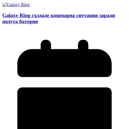
Galaxy Ring създаде кошмарна ситуация заради
подута батерия