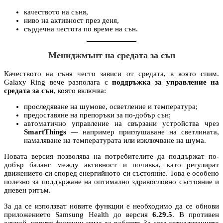
качеството на съня,
ниво на активност през деня,
сърдечна честота по време на сън.
Мениджмънт на средата за сън
Качеството на съня често зависи от средата, в която спим.
Galaxy Ring вече разполага с
поддръжка за управление на
средата за сън
, която включва:
проследяване на шумове, осветление и температура;
предоставяне на препоръки за по-добър сън;
автоматично управление на свързани устройства чрез
SmartThings
— например приглушаване на светлината,
намаляване на температурата или изключване на шума.
Новата версия позволява на потребителите да поддържат по-
добър баланс между активност и почивка, като регулират
движението си според енергийното си състояние. Това е особено
полезно за поддържане на оптимално здравословно състояние и
дневен ритъм.
За да се използват новите функции е необходимо да се обнови
приложението Samsung Health до версия
6.29.5
. В противен
случай, новите функции няма да работят. За сега актуализацията