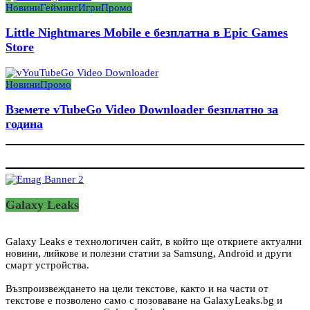
Новини
Гейминг
Игри
Промо
Little Nightmares Mobile е безплатна в Epic Games
Store
Новини
Промо
Вземете vTubeGo Video Downloader безплатно за
година
Galaxy Leaks
Galaxy Leaks е технологичен сайт, в който ще откриете актуални
новини, лийкове и полезни статии за Samsung, Android и други
смарт устройства.
Възпроизвеждането на цели текстове, както и на части от
текстове е позволено само с позоваване на GalaxyLeaks.bg и