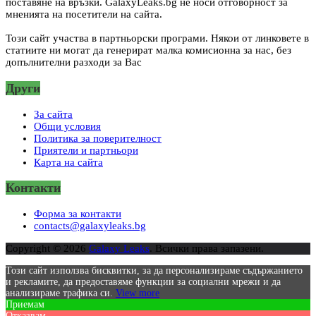
поставяне на връзки. GalaxyLeaks.bg не носи отговорност за
мненията на посетители на сайта.
Този сайт участва в партньорски програми. Някои от линковете в
статиите ни могат да генерират малка комисионна за нас, без
допълнителни разходи за Вас
Други
За сайта
Общи условия
Политика за поверителност
Приятели и партньори
Карта на сайта
Контакти
Форма за контакти
contacts@galaxyleaks.bg
Copyright © 2026
Galaxy Leaks
. Всички права запазени.
Този сайт използва бисквитки, за да персонализираме съдържанието
и рекламите, да предоставяме функции за социални мрежи и да
анализираме трафика си.
View more
Приемам
Отказвам