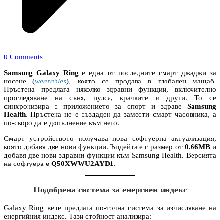
0 Comments
Samsung Galaxy Ring
е една от последните смарт джаджи за
носене (
wearables
), която се продава в глобален мащаб.
Пръстена предлага няколко здравни функции, включително
проследяване на съня, пулса, крачките и други. То се
синхронизира с приложението за спорт и здраве
Samsung
Health
. Пръстена не е създаден да замести смарт часовника, а
по-скоро да е допълнение към него.
Смарт устройството получава нова софтуерна актуализация,
която добавя две нови функции. Ъпдейта е с размер от
0.66MB
и
добавя две нови здравни функции към Samsung Health. Версията
на софтуера е
Q50XWWU2AYD1
.
Подобрена система за енергиен индекс
Galaxy Ring вече предлага по-точна система за изчисляване на
енергийния индекс. Тази стойност анализира: