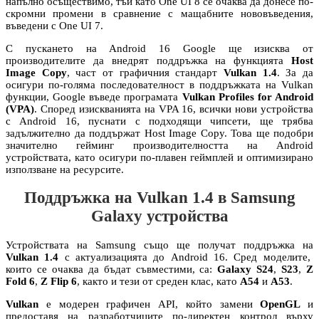
напълно осъществимо, тъй като One UI 8 се очаква да донесе по-
скромни промени в сравнение с мащабните нововъведения,
въведени с One UI 7.
С пускането на Android 16 Google ще изисква от
производителите да внедрят поддръжка на функцията
Host
Image Copy
, част от графичния стандарт
Vulkan 1.4
. За да
осигури по-голяма последователност в поддръжката на Vulkan
функции, Google въведе програмата
Vulkan Profiles for Android
(VPA)
. Според изискванията на VPA 16, всички нови устройства
с Android 16, пуснати с подходящи чипсети, ще трябва
задължително да поддържат Host Image Copy. Това ще подобри
значително гейминг производителността на Android
устройствата, като осигури по-плавен геймплей и оптимизирано
използване на ресурсите.
Поддръжка на Vulkan 1.4 в Samsung
Galaxy устройства
Устройствата на Samsung също ще получат поддръжка на
Vulkan 1.4
с актуализацията до Android 16. Сред моделите,
които се очаква да бъдат съвместими, са:
Galaxy S24
,
S23
,
Z
Fold 6
,
Z Flip 6
, както и тези от среден клас, като
A54
и
A53
.
Vulkan
е модерен графичен API, който замени
OpenGL
и
предоставя на разработчиците по-директен контрол върху