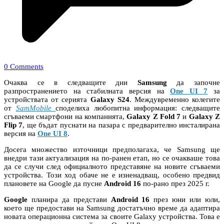
0 Comments
Очаква се в следващите дни
Samsung
да започне
разпространението на стабилната версия на
One UI 7
за
устройствата от серията
Galaxy S24
. Междувременно колегите
от
SamMobile
споделиха любопитна информация: следващите
сгъваеми смартфони на компанията,
Galaxy Z Fold 7
и
Galaxy Z
Flip 7
, ще бъдат пуснати на пазара с предварително инсталирана
версия на
One UI 8
.
Досега множество източници предполагаха, че Samsung ще
внедри тази актуализация на по-ранен етап, но се очакваше това
да се случи след официалното представяне на новите сгъваеми
устройства. Този ход обаче не е изненадващ, особено предвид
плановете на Google да пусне
Android 16
по-рано през 2025 г.
Google
планира да представи
Android 16
през юни или юли,
което ще предостави на Samsung достатъчно време да адаптира
новата операционна система за своите Galaxy устройства. Това е