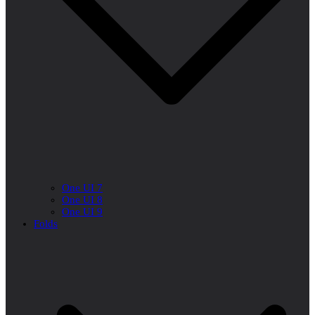
One UI 7
One UI 8
One UI 9
Folds