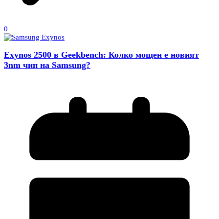
0
Exynos 2500 в Geekbench: Колко мощен е новият
3nm чип на Samsung?