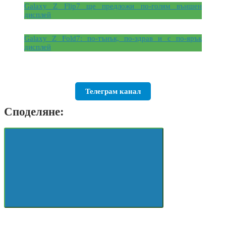
Galaxy Z Flip7 ще предложи по-голям външен
дисплей
Galaxy Z Fold7: по-тънък, по-здрав и с по-ярък
дисплей
Телеграм канал
Споделяне: