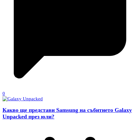
0
Какво ще представи Samsung на събитието Galaxy
Unpacked през юли?