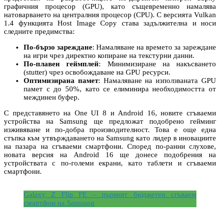
графичния процесор (GPU), като същевременно намалява
натоварването на централния процесор (CPU). С версията Vulkan
1.4 функцията Host Image Copy става задължителна и носи
следните предимства:
По-бързо зареждане
: Намаляване на времето за зареждане
на игри чрез директно копиране на текстурни данни.
По-плавен геймплей
: Минимизиране на накъсването
(stutter) чрез освобождаване на GPU ресурси.
Оптимизирана памет
: Намаляване на използваната GPU
памет с до 50%, като се елиминира необходимостта от
междинен буфер.
С представянето на One UI 8 и Android 16, новите сгъваеми
устройства на Samsung ще предложат подобрено гейминг
изживяване и по-добра производителност. Това е още една
стъпка към утвърждаването на Samsung като лидер в иновациите
на пазара на сгъваеми смартфони. Според по-ранни слухове,
новата версия на Android 16 ще донесе подобрения на
устройствата с по-големи екрани, като таблети и сгъваеми
смартфони.
Galaxy Z Flip FE – първият бюджетен сгъваем
смартфон на Samsung