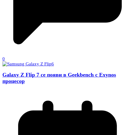
0
Galaxy Z Flip 7 се появи в Geekbench с Exynos
процесор