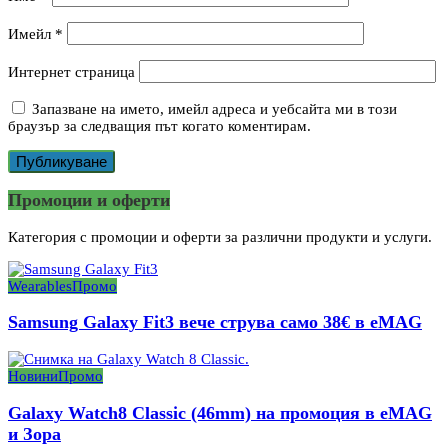
Имейл
*
Интернет страница
Запазване на името, имейл адреса и уебсайта ми в този
браузър за следващия път когато коментирам.
Промоции и оферти
Категория с промоции и оферти за различни продукти и услуги.
Wearables
Промо
Samsung Galaxy Fit3 вече струва само 38€ в eMAG
Новини
Промо
Galaxy Watch8 Classic (46mm) на промоция в eMAG
и Зора