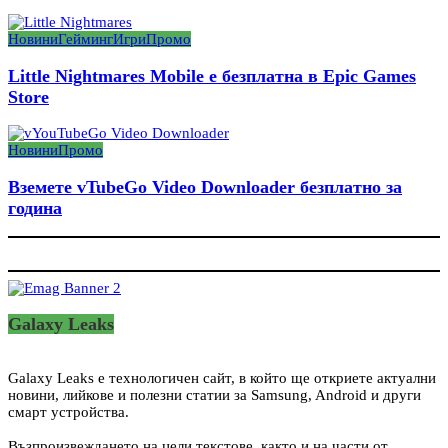
Новини
Гейминг
Игри
Промо
Little Nightmares Mobile е безплатна в Epic Games
Store
Новини
Промо
Вземете vTubeGo Video Downloader безплатно за
година
Galaxy Leaks
Galaxy Leaks е технологичен сайт, в който ще откриете актуални
новини, лийкове и полезни статии за Samsung, Android и други
смарт устройства.
Възпроизвеждането на цели текстове, както и на части от