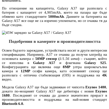
компанията.
По отношение на капацитета, Galaxy A37 ще разполага с
батерия с капацитет от 4,905mAh, което на пазара ще бъде
обявено като стандартните
5000mAh
. Данните за батерията на
Galaxy A57 все още не са изрично упоменати, но се очаква тя да
бъде сходна.
Подобрения в камерите и производителността
Освен бързото зареждане, устройствата носят и други интересни
спецификации. Например, A37 се очаква да получи ъпгрейд на
основната камера с
50MP сензор (
1/1.56 инча
)
– същият, който
се използва в
Galaxy A57
и флагмана
Galaxy S25
.
Конфигурацията ще включва още
8MP
ултра широкоъгълна
камера и
12MP
селфи камера, като основният сензор ще
разполага с оптична стабилизация (OIS) и поддръжка на
4K
видео.
Модела Galaxy A37 ще бъде задвижван от чипсета
Exynos 1480
,
докато по-мощният Galaxy A57 ще дебютира с новия
Exynos
1680
. Последният се очаква да донесе значителен прираст в
производителността и поддръжка на най-новия стандарт
Bluetooth 6.0.