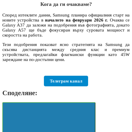
Кога да ги очакваме?
Според изтеклите данни, Samsung планира официалния старт на
новите устройства в
началото на февруари 2026 г.
Очаква се
Galaxy A37 да заложи на подобрения във фотографията, докато
Galaxy A57 ще бъде фокусиран върху суровата мощност и
скоростта на работа.
Тези подобрения показват ясно стратегията на Samsung да
скъсява дистанцията между средния клас и премиум
устройствата, предлагайки флагмански функции като 45W
зареждане на по-достъпни цени.
Телеграм канал
Споделяне: