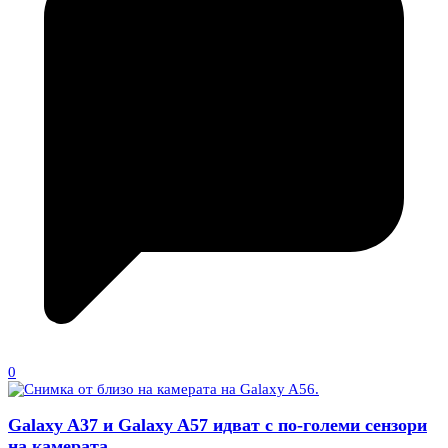
0
Galaxy A37 и Galaxy A57 идват с по-големи сензори
на камерата