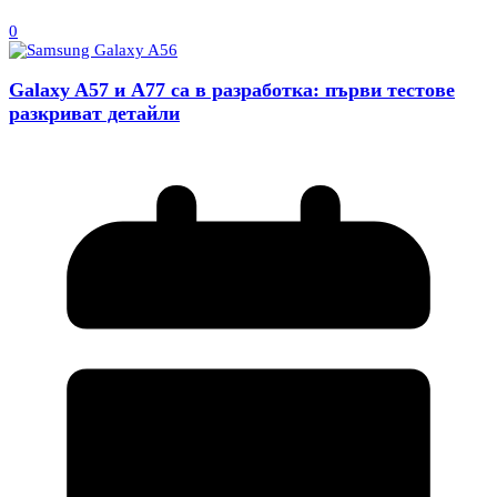
0
Galaxy A57 и A77 са в разработка: първи тестове
разкриват детайли