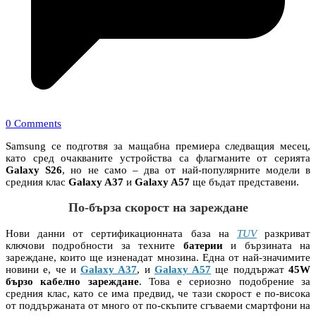
0 Comments
Samsung се подготвя за мащабна премиера следващия месец,
като сред очакваните устройства са флагманите от серията
Galaxy S26
, но не само – два от най-популярните модели в
средния клас
Galaxy A37
и
Galaxy A57
ще бъдат представени.
По-бърза скорост на зареждане
Нови данни от сертификационната база на
TUV
разкриват
ключови подробности за техните
батерии
и бързината на
зареждане, които ще изненадат мнозина. Една от най-значимите
новини е, че и
Galaxy A37
, и
Galaxy A57
ще поддържат
45W
бързо кабелно зареждане
. Това е сериозно подобрение за
средния клас, като се има предвид, че тази скорост е по-висока
от поддържаната от много от по-скъпите сгъваеми смартфони на