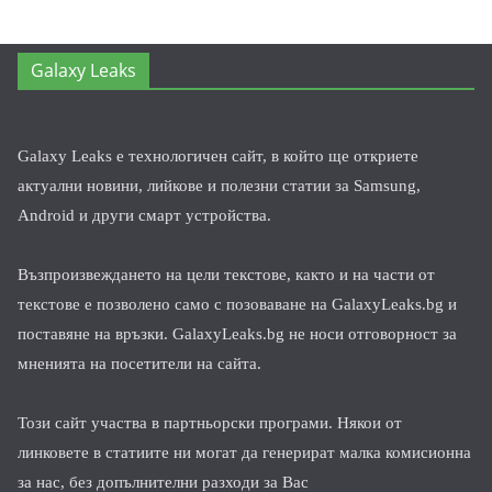
Galaxy Leaks
Galaxy Leaks е технологичен сайт, в който ще откриете
актуални новини, лийкове и полезни статии за Samsung,
Android и други смарт устройства.
Възпроизвеждането на цели текстове, както и на части от
текстове е позволено само с позоваване на GalaxyLeaks.bg и
поставяне на връзки. GalaxyLeaks.bg не носи отговорност за
мненията на посетители на сайта.
Този сайт участва в партньорски програми. Някои от
линковете в статиите ни могат да генерират малка комисионна
за нас, без допълнителни разходи за Вас