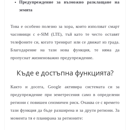
Предупреждение за възможно разклащане на
земята
Това е особено полезно за хора, които използват смарт
часовници с e-SIM (LTE), тъй като те често оставят
телефоните си, когато тренират или се движат из града.
Благодарение на тази нова функция, те няма да
пропуснат жизненоважно предупреждение.
Къде е достъпна функцията?
Както и досега, Google активира системата си за
предупреждение при земетресения само в определени
региони с повишен сеизмичен риск. Очаква се с времето
тази функция да бъде разширена и за други региони. За
момента тя е планирана за регионите: