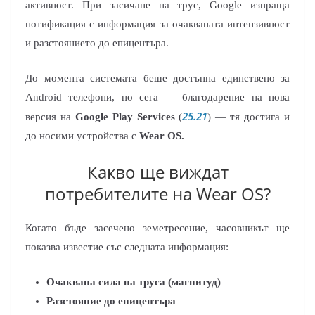
активност. При засичане на трус, Google изпраща
нотификация с информация за очакваната интензивност
и разстоянието до епицентъра.
До момента системата беше достъпна единствено за
Android телефони, но сега — благодарение на нова
25.21
версия на
Google Play Services
(
) — тя достига и
до носими устройства с
Wear OS.
Какво ще виждат
потребителите на Wear OS?
Когато бъде засечено земетресение, часовникът ще
показва известие със следната информация:
Очаквана сила на труса (магнитуд)
Разстояние до епицентъра