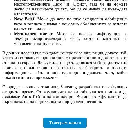
местоположенията „Дом“ и „Офис“, така че да можете
лесно да навигирате до тях, без да се налага да въвеждате
адресите им.
Now Brief:
Може да чете на глас ежедневни обобщения,
като в горната снимка е показано обобщението за вечерта
на съответния ден.
Музикален плеър:
Може да показва информация за
текущо възпроизвеждания трак, както и контроли за
управление на музиката.
В долния десен ъгъл виждаме контроли за навигация, докато най-
често използваните приложения са разположени в док от лявата
страна на екрана. Левият док също така включва
бърз достъп
до
списъка с приложения и ще показва за батерията и мрежата
информация за. Има и още един док в долната част, който
показва икони на приложения.
Според различни източници, Samsung разработва тази функция
от доста време. От компанията не са обявили кога можем да
очакваме
Auto DeX
и на кои пазари. Възможно е функцията да
първоначално да е достъпна за определени региони.
Телеграм канал