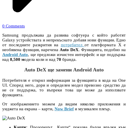
0 Comments
Samsung продължава да развива софтуера с който работят
Galaxy устройствата и непрекъснато добавя нови функции. Едно
от последните разкрития на
потребител
от платформата X е
необявена функция, наречена
Auto DeX
. Функцията, подобно на
Android Auto
, ще предложи изчистен интерфейс и ще поддържа
над
8,500 м
одела коли и над
70
бранда.
Auto DeX
ще замени
Android Auto
Потребителя е открил информация за функцията в кода на One
UI. Според него, дори и определен модел превозно средство да
не се поддържа, то въпреки това ще може да използвате
функцията.
От изображението можем да видим няколко приложения и
уиджета на екрана – карти,
Now Brief
и музикален плеър.
Карти:
Прозорецът „Карти“ показва бързи връзки към