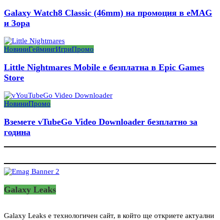
Galaxy Watch8 Classic (46mm) на промоция в eMAG
и Зора
Новини
Гейминг
Игри
Промо
Little Nightmares Mobile е безплатна в Epic Games
Store
Новини
Промо
Вземете vTubeGo Video Downloader безплатно за
година
Galaxy Leaks
Galaxy Leaks е технологичен сайт, в който ще откриете актуални