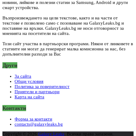
новини, лийкове и полезни статии за Samsung, Android и други
смарт устройства.
Възпроизвеждането на цели текстове, както и на части от
текстове е позволено само с позоваване на GalaxyLeaks.bg и
поставяне на връзки. GalaxyLeaks.bg не носи отговорност за
мненията на посетители на сайта.
Този сайт участва в партньорски програми. Някои от линковете в
статиите ни могат да генерират малка комисионна за нас, без
допълнителни разходи за Вас
Други
За сайта
Общи условия
Политика за поверителност
Приятели и партньори
Карта на сайта
Контакти
Форма за контакти
contacts@galaxyleaks.bg
Copyright © 2026
Galaxy Leaks
. Всички права запазени.