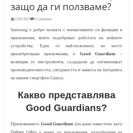
защо да ги ползваме?
22/02/2025
0 Comments
Samsung е добре позната с иновативните си функции и
приложения, които подобряват работата на нейните
устройства. Едно от най-полезните, но често
пренебрегвани приложения, е
Good Guardians
–
колекция от инструменти, създадени да оптимизират
производителността, сигурността и живота на батерията
на вашия смартфон Galaxy.
Какво представлява
Good Guardians?
Приложението
Good Guardians
(по-рано известено като
Galaxy Labs
) е пакет от приложения, разработени от