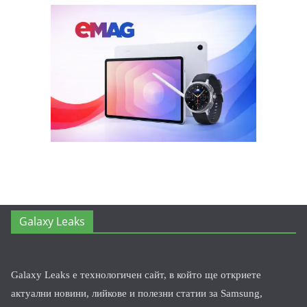
Galaxy Leaks
Galaxy Leaks е технологичен сайт, в който ще откриете
актуални новини, лийкове и полезни статии за Samsung,